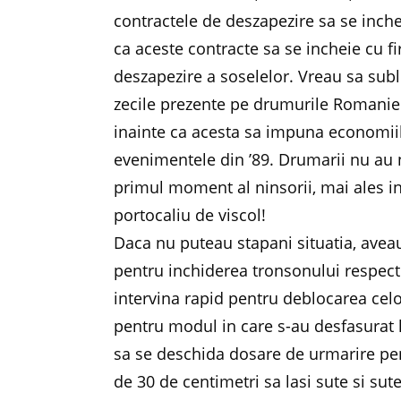
contractele de deszapezire sa se inchei
ca aceste contracte sa se incheie cu f
deszapezire a soselelor. Vreau sa subl
zecile prezente pe drumurile Romaniei,
inainte ca acesta sa impuna economiile 
evenimentele din ’89. Drumarii nu au n
primul moment al ninsorii, mai ales in
portocaliu de viscol!
Daca nu puteau stapani situatia, aveau
pentru inchiderea tronsonului respect
intervina rapid pentru deblocarea cel
pentru modul in care s-au desfasurat l
sa se deschida dosare de urmarire pen
de 30 de centimetri sa lasi sute si su