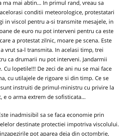
sa ma mai abtin… In primul rand, vreau sa
 acelorasi conditii meteorologice, protestatari
gi in viscol pentru a-si transmite mesajele, in
lioane de euro nu pot interveni pentru ca este
 care a protestat zilnic, moare pe scena. Este
a vrut sa-l transmita. In acelasi timp, trei
u ca drumarii nu pot interveni. Jandarmii
. Cu lopetile!!! De zeci de ani nu se mai face
a, cu utilajele de rigoare si din timp. Ce se
unt instruiti de primul-ministru cu privire la
at, e o arma extrem de sofisticata…
Este inadmisibil sa se faca economie prin
elelor destinate protectiei impotriva viscolului.
inzapezirile pot aparea deja din octombrie,