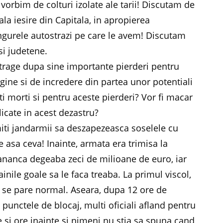
 vorbim de colturi izolate ale tarii! Discutam de
la iesire din Capitala, in apropierea
ngurele autostrazi pe care le avem! Discutam
si judetene.
rage dupa sine importante pierderi pentru
gine si de incredere din partea unor potentiali
ti morti si pentru aceste pierderi? Vor fi macar
icate in acest dezastru?
miti jandarmii sa deszapezeasca soselele cu
e asa ceva! Inainte, armata era trimisa la
ananca degeaba zeci de milioane de euro, iar
ainile goale sa le faca treaba. La primul viscol,
li se pare normal. Aseara, dupa 12 ore de
 punctele de blocaj, multi oficiali afland pentru
 si ore inainte si nimeni nu stia sa spuna cand