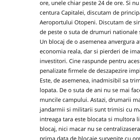
ore, unele chiar peste 24 de ore. Si nu
centura Capitalei, discutam de principa
Aeroportului Otopeni. Discutam de si
de peste o suta de drumuri nationale 
Un blocaj de o asemenea anvergura at
economia reala, dar si pierderi de ima
investitori. Cine raspunde pentru aces
penalizate firmele de deszapezire impl
Este, de asemenea, inadmisibil sa tri
lopata. De o suta de ani nu se mai fac
muncile campului. Astazi, drumarii m
jandarmii si militarii sunt trimisi cu m
intreaga tara este blocata si multora 
blocaj, nici macar nu se centralizasera
prima data de blocaje survenite cu ore