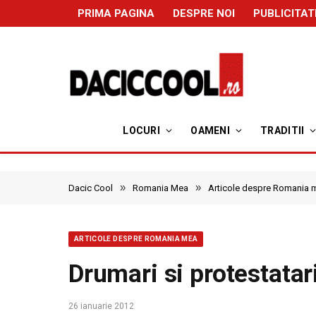
PRIMA PAGINA
DESPRE NOI
PUBLICITAT
LOCURI
OAMENI
TRADITII
»
»
Dacic Cool
Romania Mea
Articole despre Romania 
ARTICOLE DESPRE ROMANIA MEA
Drumari si protestatar
26 ianuarie 2012