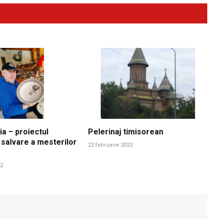
ia – proiectul
Pelerinaj timisorean
 salvare a mesterilor
22 februarie 2022
22