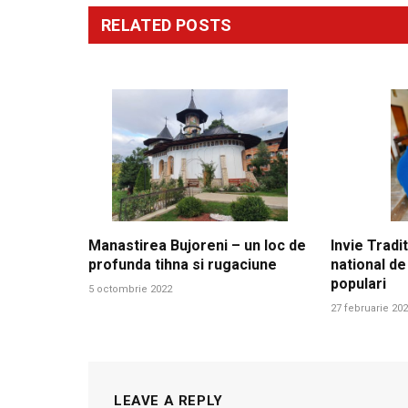
RELATED
POSTS
Manastirea Bujoreni – un loc de
Invie Tradit
profunda tihna si rugaciune
national de
populari
5 octombrie 2022
27 februarie 20
LEAVE A REPLY