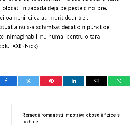
 blocati in zapada deja de peste cinci ore.
ei oameni, ci ca au murit doar trei.
ituatia nu s-a schimbat decat din punct de
ste inimaginabil, nu numai pentru o tara
olul XXI! (Nick)
Facebook
Twitter
Pinterest
LinkedIn
Email
WhatsA
E
NEXT ARTICLE
i
Remedii romanesti impotriva oboselii fizice si
a
psihice