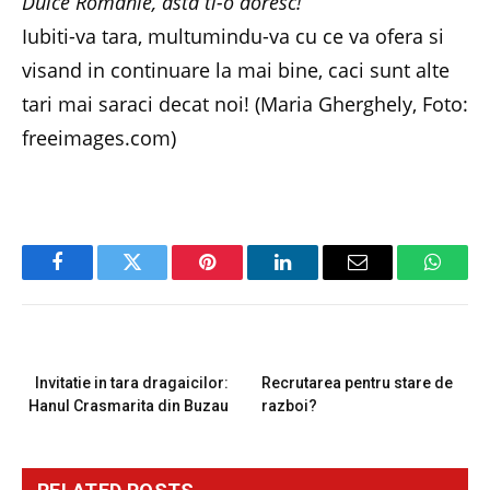
Dulce Romanie, asta ti-o doresc!
Iubiti-va tara, multumindu-va cu ce va ofera si
visand in continuare la mai bine, caci sunt alte
tari mai saraci decat noi! (Maria Gherghely, Foto:
freeimages.com)
Facebook
Twitter
Pinterest
LinkedIn
Email
Whats
PREVIOUS ARTICLE
NEXT ARTICLE
Invitatie in tara dragaicilor:
Recrutarea pentru stare de
Hanul Crasmarita din Buzau
razboi?