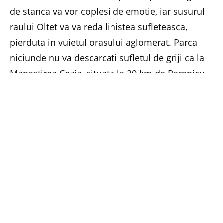
de stanca va vor coplesi de emotie, iar susurul
raului Oltet va va reda linistea sufleteasca,
pierduta in vuietul orasului aglomerat. Parca
niciunde nu va descarcati sufletul de griji ca la
Manastirea Cozia, situata la 20 km de Ramnicu-
Valcea. Fiecare coltisor din acest loc este
incarcat de istorie si de energie pozitiva.
Ascunsa intre Muntele Cozia si apele line ale
Oltului, sta o alta oaza de liniste, Manastirea
Turnu.
Aici va vor placea cu siguranta chiliile mici unde,
in vremuri de mult uitate, locuiau singuratici
calugari. Daca tot am fost in zona, bineinteles ca
am facut un mic popas la Manastirea Ostrov,