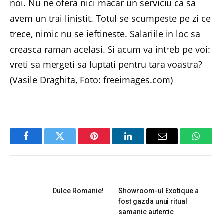
noi. Nu ne ofera nici macar un serviciu ca sa
avem un trai linistit. Totul se scumpeste pe zi ce
trece, nimic nu se ieftineste. Salariile in loc sa
creasca raman acelasi. Si acum va intreb pe voi:
vreti sa mergeti sa luptati pentru tara voastra?
(Vasile Draghita, Foto: freeimages.com)
Facebook
Twitter
Pinterest
LinkedIn
Email
Whats
PREVIOUS ARTICLE
NEXT ARTICLE
Dulce Romanie!
Showroom-ul Exotique a
fost gazda unui ritual
samanic autentic