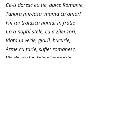
Ce-ti doresc eu tie, dulce Romanie,
Tanara mireasa, mama cu amor!
Fiii tai traiasca numai in fratie
Ca a noptii stele, ca a zilei zori,
Viata in vecie, glorii, bucurie,
Arme cu tarie, suflet romanesc,
Vis de vitejie, fala si mandrie,
Dulce Romanie, asta ti-o doresc!
Iubiti-va tara, multumindu-va cu ce va ofera si
visand in continuare la mai bine, caci sunt alte
tari mai saraci decat noi! (Maria Gherghely, Foto:
freeimages.com)