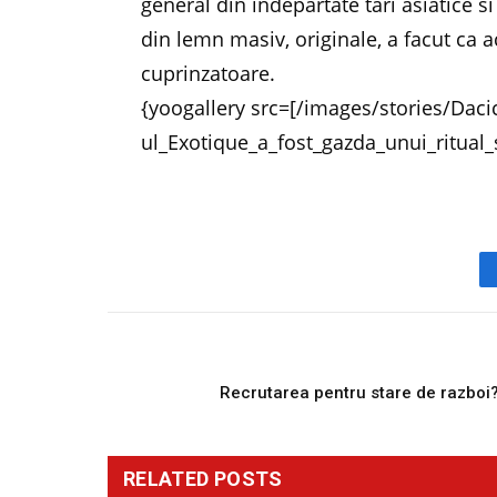
general din indepartate tari asiatice 
din lemn masiv, originale, a facut ca a
cuprinzatoare.
{yoogallery src=[/images/stories/Dac
ul_Exotique_a_fost_gazda_unui_ritual
PREVIOUS ARTICL
Recrutarea pentru stare de razboi
RELATED
POSTS