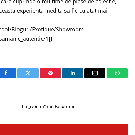
si care cuprinde o multime de piese de colectie,
ceasta experienta inedita sa fie cu atat mai
icool/Bloguri/Exotique/Showroom-
_samanic_autentic/1]}
Facebook
Twitter
Pinterest
LinkedIn
Email
WhatsA
E
NEXT ARTICLE
?
La „rampa” din Basarabi