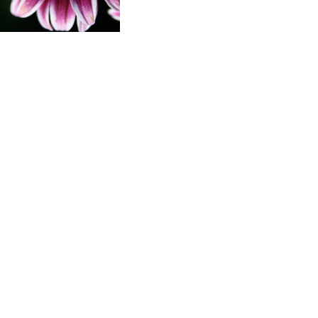
sc cu laptisor de matca, nu doar ca traiesc mult
 sunt si mult mai mari in dimensiuni. Regina se
nctii, de o importanta majora – aceea de
 2.000 de oua. Ce o face atat de prolifica?
 de altfel singurul aliment consumat de regina
e considerente, oamenii de stiinta s-au intrebat
r in sarcina, ca ajutor in dezvoltarea
ea infertilitatii.
e matca este un aliment energetic ideal pentru
estere. Compozitia sa complexa include