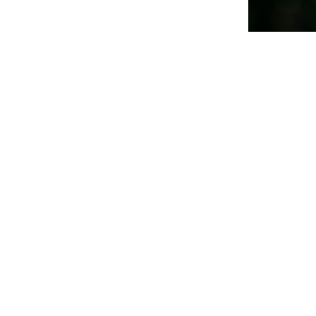
Datorita faptului ca reginele se hrane
mai mult decat albinele lucratoare, ci
dedica intreaga viata singurei sale fu
reproducere. In fiecare zi depune circa
Raspunsul e clar: laptisorul de matca,
de-a lungul vietii. Plecand de la acest
daca nu cumva acesta poate fi de ajuto
armonioasa a fatului, dar si in combater
Acestia au demonstrat ca laptisorul d
dezvoltarea organismelor aflate in cr