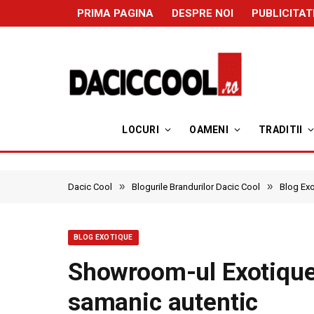
PRIMA PAGINA
DESPRE NOI
PUBLICITAT
LOCURI
OAMENI
TRADITII
»
»
Dacic Cool
Blogurile Brandurilor Dacic Cool
Blog Ex
BLOG EXOTIQUE
Showroom-ul Exotique 
samanic autentic