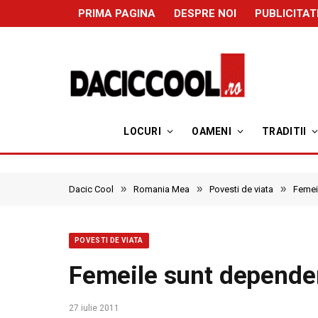
PRIMA PAGINA
DESPRE NOI
PUBLICITAT
LOCURI
OAMENI
TRADITII
»
»
»
Dacic Cool
Romania Mea
Povesti de viata
Femei
POVESTI DE VIATA
Femeile sunt depende
27 iulie 2011