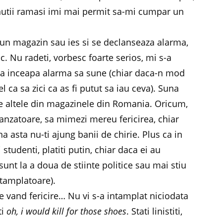
banutii ramasi imi mai permit sa-mi cumpar un
-un magazin sau ies si se declanseaza alarma,
sc. Nu radeti, vorbesc foarte serios, mi s-a
 sa inceapa alarma sa sune (chiar daca-n mod
l ca sa zici ca as fi putut sa iau ceva). Suna
te altele din magazinele din Romania. Oricum,
vanzatoare, sa mimezi mereu fericirea, chiar
 asta nu-ti ajung banii de chirie. Plus ca in
studenti, platiti putin, chiar daca ei au
sunt la a doua de stiinte politice sau mai stiu
tamplatoare).
e vand fericire… Nu vi s-a intamplat niciodata
ti
oh, i would kill for those shoes
. Stati linistiti,