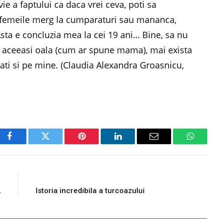
ie a faptului ca daca vrei ceva, poti sa
, femeile merg la cumparaturi sau mananca,
Asta e concluzia mea la cei 19 ani… Bine, sa nu
in aceeasi oala (cum ar spune mama), mai exista
tati si pe mine. (Claudia Alexandra Groasnicu,
Facebook
Twitter
Pinterest
LinkedIn
Email
WhatsA
E
NEXT ARTICLE
…
Istoria incredibila a turcoazului