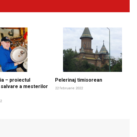
ia – proiectul
Pelerinaj timisorean
 salvare a mesterilor
22 februarie 2022
22