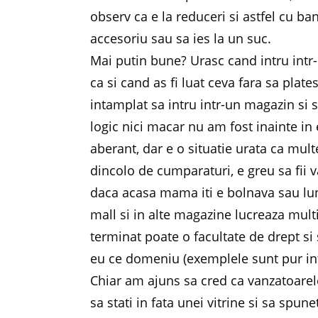
observ ca e la reduceri si astfel cu 
accesoriu sau sa ies la un suc.
Mai putin bune? Urasc cand intru intr
ca si cand as fi luat ceva fara sa plate
intamplat sa intru intr-un magazin si
logic nici macar nu am fost inainte in e
aberant, dar e o situatie urata ca mul
dincolo de cumparaturi, e greu sa fii 
daca acasa mama iti e bolnava sau luna
mall si in alte magazine lucreaza multi 
terminat poate o facultate de drept si 
eu ce domeniu (exemplele sunt pur in
Chiar am ajuns sa cred ca vanzatoarel
sa stati in fata unei vitrine si sa spune