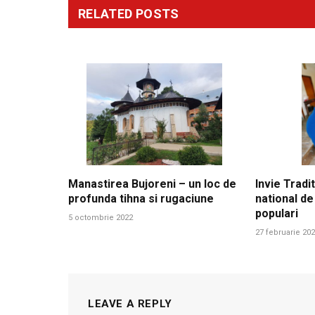
RELATED
POSTS
Manastirea Bujoreni – un loc de
Invie Tradit
profunda tihna si rugaciune
national de
populari
5 octombrie 2022
27 februarie 20
LEAVE A REPLY