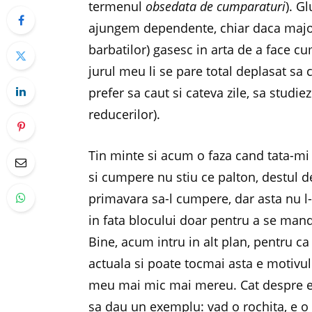
termenul
obsedata de cumparaturi
). G
ajungem dependente, chiar daca majorit
barbatilor) gasesc in arta de a face c
jurul meu li se pare total deplasat sa
prefer sa caut si cateva zile, sa studie
reducerilor).
Tin minte si acum o faza cand tata-mi 
si cumpere nu stiu ce palton, destul de
primavara sa-l cumpere, dar asta nu l-
in fata blocului doar pentru a se mandri
Bine, acum intru in alt plan, pentru ca
actuala si poate tocmai asta e motivul
meu mai mic mai mereu. Cat despre ex
sa dau un exemplu: vad o rochita, e 