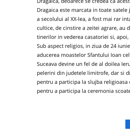
Dragaica, deoarece se credea ca acestea
Dragaica este marcata in toate satele 
a secolului al XX-lea, a fost mai rar in
cultice, de cinstire a zeitei agrare, au
tinerilor in vederea casatoriei si, apoi,
Sub aspect religios, in ziua de 24 iun
aducerea moastelor Sfantului Ioan cel 
Suceava devine un fel de al doilea Ier
pelerini din judetele limitrofe, dar si
pentru a participa la slujba religioasa 
pentru a participa la ceremonia scoat