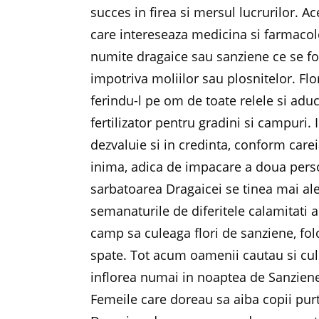
succes in firea si mersul lucrurilor. A
care intereseaza medicina si farmacol
numite dragaice sau sanziene ce se fol
impotriva moliilor sau plosnitelor. Flo
ferindu-l pe om de toate relele si aduc
fertilizator pentru gradini si campuri
dezvaluie si in credinta, conform car
inima, adica de impacare a doua perso
sarbatoarea Dragaicei se tinea mai al
semanaturile de diferitele calamitati a
camp sa culeaga flori de sanziene, folo
spate. Tot acum oamenii cautau si cule
inflorea numai in noaptea de Sanziene
Femeile care doreau sa aiba copii purt