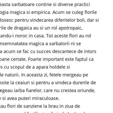
ceasta sarbatoare contine si diverse practici
ogia magica si empirica. Acum se culeg florile
osesc pentru vindecarea diferitelor boli, dar si
rile de dragaica au si un rol apotropaic,
andu-i noroc in casa. Tot aceste flori au rol
. Insemnatatea magica a sarbatorii ni se
eia acum se fac cu succes descantece de intors
ane certate. Foarte important este faptul ca
es cu scopul de a apara holdele si
le naturii. In aceasta zi, fetele mergeau pe
site la ceaiuri si pentru a vindeca durerile de
geau iarba fiarelor, care nu crestea oriunde,
 si avea puteri miraculoase.
au flori de sanziene la brau in ziua de