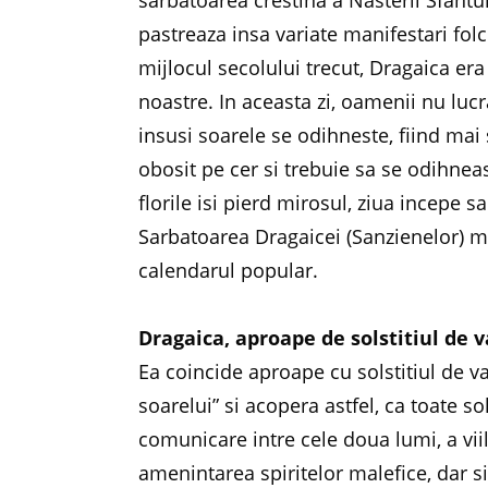
sarbatoarea crestina a Nasterii Sfantu
pastreaza insa variate manifestari folc
mijlocul secolului trecut, Dragaica er
noastre. In aceasta zi, oamenii nu lucr
insusi soarele se odihneste, fiind mai 
obosit pe cer si trebuie sa se odihnea
florile isi pierd mirosul, ziua incepe 
Sarbatoarea Dragaicei (Sanzienelor) 
calendarul popular.
Dragaica, aproape de solstitiul de 
Ea coincide aproape cu solstitiul de v
soarelui” si acopera astfel, ca toate so
comunicare intre cele doua lumi, a vii
amenintarea spiritelor malefice, dar si