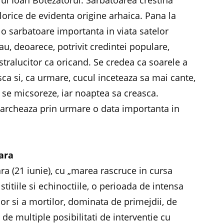
lui Ioan Botezatorul. Sarbatoarea crestina
lorice de evidenta origine arhaica. Pana la
a o sarbatoare importanta in viata satelor
au, deoarece, potrivit credintei populare,
stralucitor ca oricand. Se credea ca soarele a
sca si, ca urmare, cucul inceteaza sa mai cante,
sa se micsoreze, iar noaptea sa creasca.
marcheaza prin urmare o data importanta in
vara
ara (21 iunie), cu „marea rascruce in cursa
lstitiile si echinoctiile, o perioada de intensa
lor si a mortilor, dominata de primejdii, de
 de multiple posibilitati de interventie cu