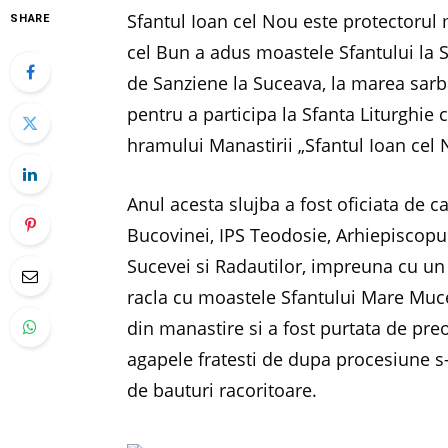
Sfantul Ioan cel Nou este protectorul
SHARE
cel Bun a adus moastele Sfantului la S
de Sanziene la Suceava, la marea sarba
pentru a participa la Sfanta Liturghie c
hramului Manastirii „Sfantul Ioan cel 
Anul acesta slujba a fost oficiata de c
Bucovinei, IPS Teodosie, Arhiepiscopu
Sucevei si Radautilor, impreuna cu un s
racla cu moastele Sfantului Mare Muce
din manastire si a fost purtata de preo
agapele fratesti de dupa procesiune s-a
de bauturi racoritoare.