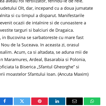
 aveau rol fertilizator, ferindu-le de rele.
judetului Olt, dar, incepand cu a doua jumatate
talnita si cu timpul a disparut. Manifestarile
 devenit ocazii de intalnire si de cunoastere a
 vestite targuri si balciuri de Dragaica.
ie, in Bucovina se sarbatoreste cu mare fast
Nou de la Suceava. In aceasta zi, orasul
usalim. Acum, ca si altadata, se aduna mii de
 din Maramures, Ardeal, Basarabia si Polonia,
oficiata la Biserica „Sfantul Gheorghe” si
erii moastelor Sfantului Ioan. (Ancuta Maxim)
Facebook
Twitter
Pinterest
LinkedIn
Email
WhatsA