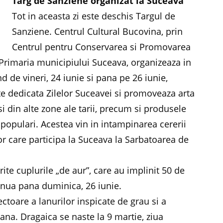
Targ de Sanziene organizat la Suceava
Tot in aceasta zi este deschis Targul de
Sanziene. Centrul Cultural Bucovina, prin
Centrul pentru Conservarea si Promovarea
u Primaria municipiului Suceava, organizeaza in
d de vineri, 24 iunie si pana pe 26 iunie,
te dedicata Zilelor Suceavei si promoveaza arta
si din alte zone ale tarii, precum si produsele
 populari. Acestea vin in intampinarea cererii
ilor care participa la Suceava la Sarbatoarea de
rite cuplurile „de aur”, care au implinit 50 de
tinua pana duminica, 26 iunie.
ectoare a lanurilor inspicate de grau si a
ana. Dragaica se naste la 9 martie, ziua