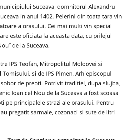
 municipiului Suceava, domnitorul Alexandru
uceava in anul 1402. Pelerini din toata tara vin
toare a orasului. Cei mai multi vin special
are este oficiata la aceasta data, cu prilejul
Nou” de la Suceava.
atre IPS Teofan, Mitropolitul Moldovei si
l Tomisului, si de IPS Pimen, Arhiepiscopul
obor de preoti. Potrivit traditiei, dupa slujba,
nic Ioan cel Nou de la Suceava a fost scoasa
ti pe principalele strazi ale orasului. Pentru
u pregatit sarmale, cozonaci si sute de litri