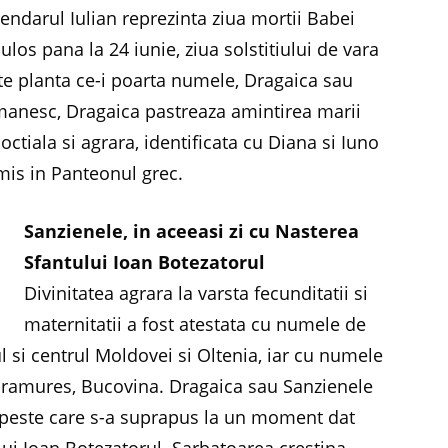
lendarul Iulian reprezinta ziua mortii Babei
los pana la 24 iunie, ziua solstitiului de vara
te planta ce-i poarta numele, Dragaica sau
romanesc, Dragaica pastreaza amintirea marii
noctiala si agrara, identificata cu Diana si Iuno
mis in Panteonul grec.
Sanzienele, in aceeasi zi cu Nasterea
Sfantului Ioan Botezatorul
Divinitatea agrara la varsta fecunditatii si
maternitatii a fost atestata cu numele de
 si centrul Moldovei si Oltenia, iar cu numele
Maramures, Bucovina. Dragaica sau Sanzienele
 peste care s-a suprapus la un moment dat