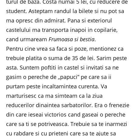
turul de baza. Costa numai 5 lei, cu reducere de
student. Asteptam randul la bilete si nu pot sa
ma opresc din admirat. Pana si exteriorul
castelului ma transporta inapoi in copilarie,
cand urmaream
Frumoasa si bestia
.
Pentru cine vrea sa faca si poze, mentionez ca
trebuie platita o suma de 35 de lei. Sarim peste
asta. Suntem poftiti in castel si invitati sa ne
gasim o pereche de „papuci” pe care sa ii
purtam peste incaltamintea curenta. Va
marturisesc ca ma simteam ca la ziua
reducerilor dinaintea sarbatorilor. Era o frenezie
din care ieseai victorios cand gaseai o pereche
care sa ti se potriveasca. Trebuie sa te inarmezi
cu rabdare si cu prieteni care sa te ajute sa