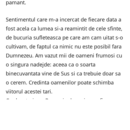
pamant.
Sentimentul care m-a incercat de fiecare data a
fost acela ca lumea si-a reamintit de cele sfinte,
de bucuria sufleteasca pe care am cam uitat s-o
cultivam, de faptul ca nimic nu este posibil fara
Dumnezeu. Am vazut mii de oameni frumosi cu
o singura nadejde: aceea ca o soarta
binecuvantata vine de Sus si ca trebuie doar sa
o cerem. Credinta oamenilor poate schimba
viitorul acestei tari.
Cred cu tarie ca Romania de maine va fi una
binecuvantata de Dumnezeu. Zeci de mii de
romani au scris deja istoria tarii de maine. Au
scris-o cu sufletul si cu gandul, cu smerenie si