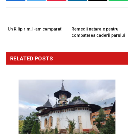
Facebook
Twitter
Pinterest
LinkedIn
Email
Whats
PREVIOUS ARTICLE
NEXT ARTICLE
Un Kilipirim, l-am cumparat!
Remedii naturale pentru
combaterea caderii parului
RELATED
POSTS