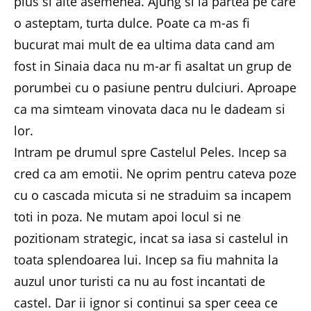
plus si alte asemenea. Ajung si la partea pe care
o asteptam, turta dulce. Poate ca m-as fi
bucurat mai mult de ea ultima data cand am
fost in Sinaia daca nu m-ar fi asaltat un grup de
porumbei cu o pasiune pentru dulciuri. Aproape
ca ma simteam vinovata daca nu le dadeam si
lor.
Intram pe drumul spre Castelul Peles. Incep sa
cred ca am emotii. Ne oprim pentru cateva poze
cu o cascada micuta si ne straduim sa incapem
toti in poza. Ne mutam apoi locul si ne
pozitionam strategic, incat sa iasa si castelul in
toata splendoarea lui. Incep sa fiu mahnita la
auzul unor turisti ca nu au fost incantati de
castel. Dar ii ignor si continui sa sper ceea ce