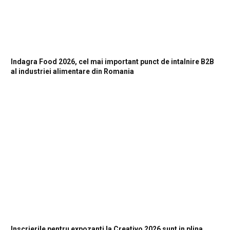
Indagra Food 2026, cel mai important punct de intalnire B2B
al industriei alimentare din Romania
Inscrierile pentru expozanti la Creativo 2026 sunt in plina