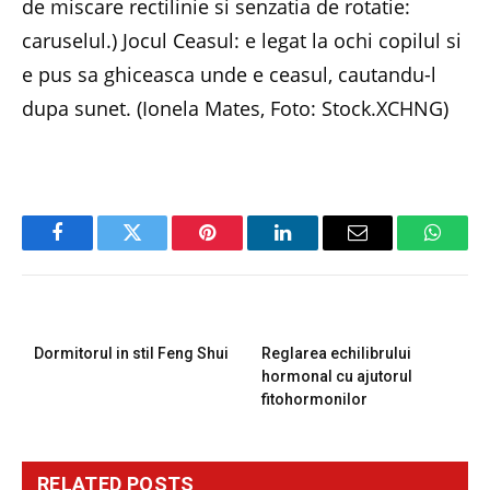
de miscare rectilinie si senzatia de rotatie:
caruselul.) Jocul Ceasul: e legat la ochi copilul si
e pus sa ghiceasca unde e ceasul, cautandu-l
dupa sunet. (Ionela Mates, Foto: Stock.XCHNG)
Facebook
Twitter
Pinterest
LinkedIn
Email
Whats
PREVIOUS ARTICLE
NEXT ARTICLE
Dormitorul in stil Feng Shui
Reglarea echilibrului
hormonal cu ajutorul
fitohormonilor
RELATED
POSTS