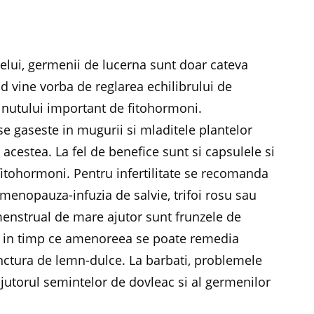
relui, germenii de lucerna sunt doar cateva
nd vine vorba de reglarea echilibrului de
tinutului important de fitohormoni.
 gaseste in mugurii si mladitele plantelor
n acestea. La fel de benefice sunt si capsulele si
fitohormoni. Pentru infertilitate se recomanda
menopauza-infuzia de salvie, trifoi rosu sau
menstrual de mare ajutor sunt frunzele de
ra, in timp ce amenoreea se poate remedia
nctura de lemn-dulce. La barbati, problemele
 ajutorul semintelor de dovleac si al germenilor