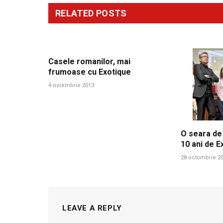
RELATED
POSTS
Casele romanilor, mai
frumoase cu Exotique
4 noiembrie 2013
O seara de
10 ani de E
28 octombrie 2
LEAVE A REPLY