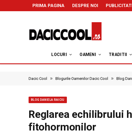
PRIMA PAGINA
DESPRE NOI
PUBLICITAT
LOCURI
OAMENI
TRADITII
»
»
Dacic Cool
Blogurile Oamenilor Dacic Cool
Blog Dani
BLOG DANIELA RAICIU
Reglarea echilibrului 
fitohormonilor