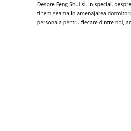
Despre Feng Shui si, in special, despre
tinem seama in amenajarea dormitoru
personala pentru fiecare dintre noi, am
pe Antena 2. Sper sa va inspire si pe
{youtube}lGMuascND1s{/youtube}
{youtube}w7h6hI6ofks{/youtube}
PREVIOUS ARTICL
Cred ca situatia Romaniei se va redres