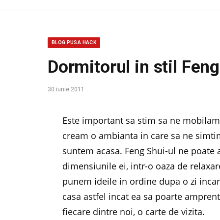
BLOG PUSA HACK
Dormitorul in stil Fen
30 iunie 2011
Este important sa stim sa ne mobilam c
cream o ambianta in care sa ne simti
suntem acasa. Feng Shui-ul ne poate a
dimensiunile ei, intr-o oaza de relaxare
punem ideile in ordine dupa o zi inc
casa astfel incat ea sa poarte amprent
fiecare dintre noi, o carte de vizita.