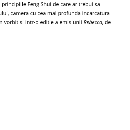
 principiile Feng Shui de care ar trebui sa
lui, camera cu cea mai profunda incarcatura
 vorbit si intr-o editie a emisiunii
Rebecca
, de
 dumneavoastra!
Facebook
Twitter
Pinterest
LinkedIn
Email
WhatsA
E
NEXT ARTICLE
a
Jocul este o activitate formativa in copilarie