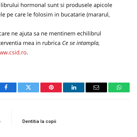
hilibrului hormonal sunt si produsele apicole
ele pe care le folosim in bucatarie (mararul,
care ne ajuta sa ne mentinem echilibrul
terventia mea in rubrica
Ce se intampla,
ww.csid.ro
.
Facebook
Twitter
Pinterest
LinkedIn
Email
WhatsA
E
NEXT ARTICLE
e
Dentitia la copii