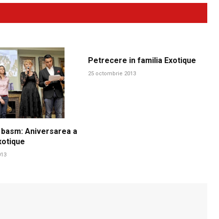
Petrecere in familia Exotique
25 octombrie 2013
 basm: Aniversarea a
xotique
013