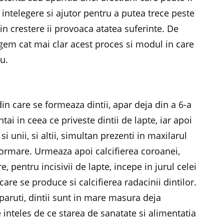
a intelegere si ajutor pentru a putea trece peste
 in crestere ii provoaca atatea suferinte. De
egem cat mai clar acest proces si modul in care
u.
din care se formeaza dintii, apar deja din a 6-a
ai in ceea ce priveste dintii de lapte, iar apoi
, si unii, si altii, simultan prezenti in maxilarul
e formare. Urmeaza apoi calcifierea coroanei,
e, pentru incisivii de lapte, incepe in jurul celei
re se produce si calcifierea radacinii dintilor.
aparuti, dintii sunt in mare masura deja
e inteles de ce starea de sanatate si alimentatia