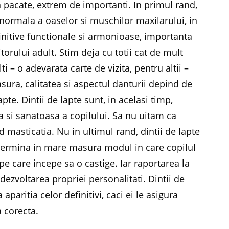
n pacate, extrem de importanti. In primul rand,
a normala a oaselor si muschilor maxilarului, in
finitive functionale si armonioase, importanta
torului adult. Stim deja cu totii cat de mult
i – o adevarata carte de vizita, pentru altii –
ura, calitatea si aspectul danturii depind de
pte. Dintii de lapte sunt, in acelasi timp,
a si sanatoasa a copilului. Sa nu uitam ca
d masticatia. Nu in ultimul rand, dintii de lapte
determina in mare masura modul in care copilul
pe care incepe sa o castige. Iar raportarea la
ezvoltarea propriei personalitati. Dintii de
a aparitia celor definitivi, caci ei le asigura
a corecta.