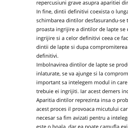
repercusiuni grave asupra aparitiei dint
In fine, dintii definitivi coexista o lu
schimbarea dintilor desfasurandu-se tr
proasta ingrijire a dintilor de lapte se
ingrijire si a celor definitivi ceea ce f
dintii de lapte si dupa compromiterea 
definitivi.
Imbolnavirea dintilor de lapte se prod
inlaturate, se va ajunge si la compromi
important sa intelegem modul in care 
trebuie ei ingrijiti. Iar acest demers i
Aparitia dintilor reprezinta insa o pr
acest proces il provoaca micutului care
necesar sa fim avizati pentru a inteleg
este o boala, dar ea poate camufla exis