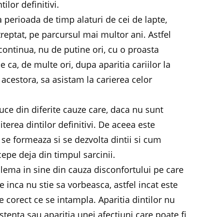
ilor definitivi.
nga perioada de timp alaturi de cei de lapte,
eptat, pe parcursul mai multor ani. Astfel
 continua, nu de putine ori, cu o proasta
ace ca, de multe ori, dupa aparitia cariilor la
acestora, sa asistam la carierea celor
uce din diferite cauze care, daca nu sunt
terea dintilor definitivi. De aceea este
se formeaza si se dezvolta dintii si cum
ncepe deja din timpul sarcinii.
oblema in sine din cauza disconfortului pe care
 inca nu stie sa vorbeasca, astfel incat este
e corect ce se intampla. Aparitia dintilor nu
tenta sau aparitia unei afectiuni care poate fi