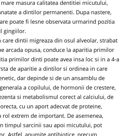
 mare masura calitatea dentitiei micutului,
sanatate a dintilor permanenti. Dupa nastere,
 care poate fi lesne observata urmarind pozitia
 gingiilor.
 care dintii migreaza din osul alveolar, strabat
 pe arcada opusa, conduce la aparitia primilor
itia primilor dinti poate avea insa loc si in a 4-a
ta de aparitie a dintilor si ordinea in care
enetic, dar depinde si de un ansamblu de
 generala a copilului, de hormonii de crestere,
ezenta si metabolismul corect al calciului, de
corecta, cu un aport adecvat de proteine,
 un rol extrem de important. De asemenea,
timpul sarcinii sau apoi micutului, pot
or. Astfel, anumite antibiotice, precum