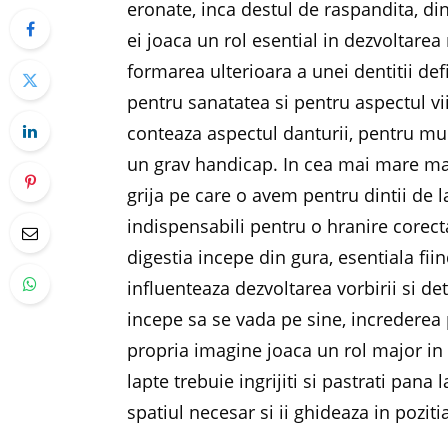
eronate, inca destul de raspandita, di
ei joaca un rol esential in dezvoltare
formarea ulterioara a unei dentitii de
pentru sanatatea si pentru aspectul vii
conteaza aspectul danturii, pentru mult
un grav handicap. In cea mai mare mas
grija pe care o avem pentru dintii de la
indispensabili pentru o hranire corect
digestia incepe din gura, esentiala fiin
influenteaza dezvoltarea vorbirii si 
incepe sa se vada pe sine, increderea 
propria imagine joaca un rol major in d
lapte trebuie ingrijiti si pastrati pana l
spatiul necesar si ii ghideaza in poziti