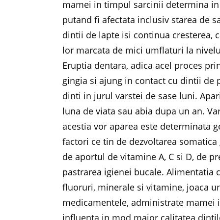
mamei in timpul sarcinii determina in
putand fi afectata inclusiv starea de 
dintii de lapte isi continua cresterea,
lor marcata de mici umflaturi la nivelul
Eruptia dentara, adica acel proces prin
gingia si ajung in contact cu dintii de
dinti in jurul varstei de sase luni. Apar
luna de viata sau abia dupa un an. Vars
acestia vor aparea este determinata g
factori ce tin de dezvoltarea somatica
de aportul de vitamine A, C si D, de pr
pastrarea igienei bucale. Alimentatia 
fluoruri, minerale si vitamine, joaca
medicamentele, administrate mamei in 
influenta in mod major calitatea dintil