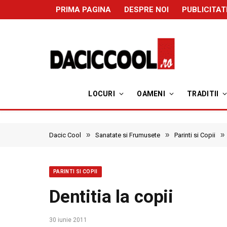
PRIMA PAGINA
DESPRE NOI
PUBLICITAT
LOCURI
OAMENI
TRADITII
»
»
»
Dacic Cool
Sanatate si Frumusete
Parinti si Copii
PARINTI SI COPII
Dentitia la copii
30 iunie 2011