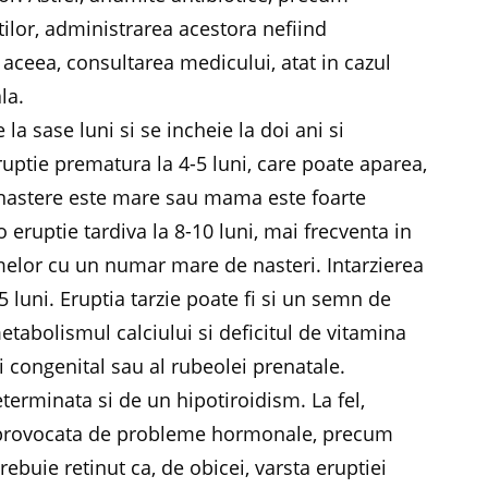
tilor, administrarea acestora nefiind
aceea, consultarea medicului, atat in cazul
la.
a sase luni si se incheie la doi ani si
uptie prematura la 4-5 luni, care poate aparea,
 nastere este mare sau mama este foarte
 o eruptie tardiva la 8-10 luni, mai frecventa in
elor cu un numar mare de nasteri. Intarzierea
 luni. Eruptia tarzie poate fi si un semn de
etabolismul calciului si deficitul de vitamina
ui congenital sau al rubeolei prenatale.
eterminata si de un hipotiroidism. La fel,
fi provocata de probleme hormonale, precum
rebuie retinut ca, de obicei, varsta eruptiei