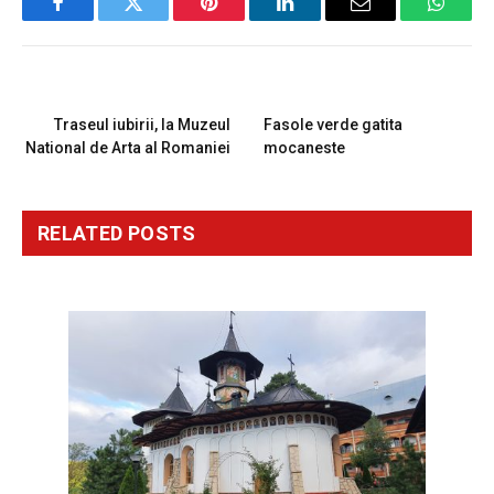
Facebook
Twitter
Pinterest
LinkedIn
Email
Whats
PREVIOUS ARTICLE
NEXT ARTICLE
Traseul iubirii, la Muzeul
Fasole verde gatita
National de Arta al Romaniei
mocaneste
RELATED
POSTS