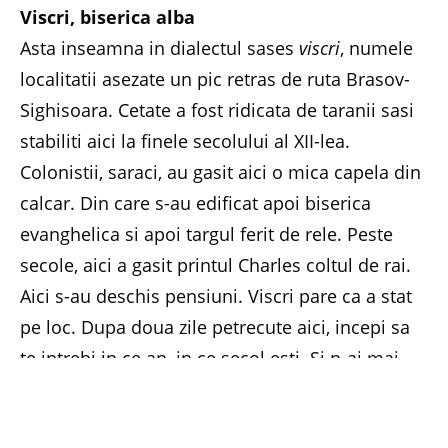
Viscri, biserica alba
Asta inseamna in dialectul sases
viscri
, numele
localitatii asezate un pic retras de ruta Brasov-
Sighisoara. Cetate a fost ridicata de taranii sasi
stabiliti aici la finele secolului al XII-lea.
Colonistii, saraci, au gasit aici o mica capela din
calcar. Din care s-au edificat apoi biserica
evanghelica si apoi targul ferit de rele. Peste
secole, aici a gasit printul Charles coltul de rai.
Aici s-au deschis pensiuni. Viscri pare ca a stat
pe loc. Dupa doua zile petrecute aici, incepi sa
te intrebi in ce an, in ce secol esti. Si n-ai mai
pleca, asa cum nici printul nu prea se indura.
Prejmer, o mie de izvoare