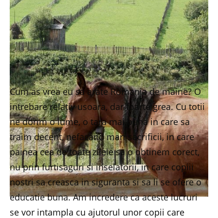
Cum as vrea eu sa arate Romania de maine? O
intrebare relativ usoara, dar foarte grea. Cu totii
ne dorim o lume, o tara mai buna in care sa
traim decent, nefacand mari sacrificii, in care
painea cea de toate zilele sa o obtinem corect,
nu prin furtisaguri si inselatorii, in care copiii
nostri sa creasca in siguranta si sa li se ofere o
educatie buna. Am incredere ca aceste lucruri
se vor intampla cu ajutorul unor copii care