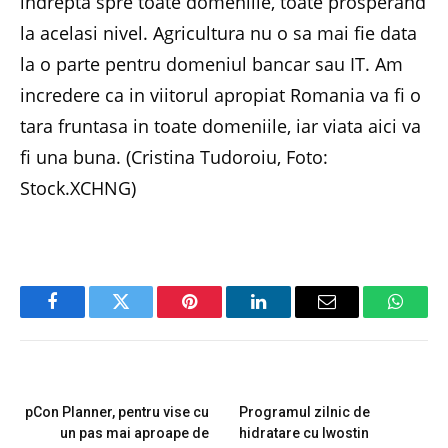
indrepta spre toate domeniile, toate prosperand
la acelasi nivel. Agricultura nu o sa mai fie data
la o parte pentru domeniul bancar sau IT. Am
incredere ca in viitorul apropiat Romania va fi o
tara fruntasa in toate domeniile, iar viata aici va
fi una buna. (Cristina Tudoroiu, Foto:
Stock.XCHNG)
Facebook
Twitter
Pinterest
LinkedIn
Email
Whats
PREVIOUS ARTICLE
NEXT ARTICLE
pCon Planner, pentru vise cu
Programul zilnic de
un pas mai aproape de
hidratare cu Iwostin