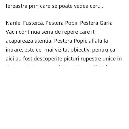
fereastra prin care se poate vedea cerul.
Narile, Fusteica, Pestera Popii, Pestera Garla
Vacii continua seria de repere care iti
acapareaza atentia. Pestera Popii, aflata la
intrare, este cel mai vizitat obiectiv, pentru ca
aici au fost descoperite picturi rupestre unice in
Europa. Pe langa escalada si drumetii, Valea
Sohodolului iti poate garanta si alte activitati
relaxante. Una dintre acestea este pescuitul.
Apele din aceasta zona sunt un magnet pentru
pescari, intrucat popularile repetate asigura
pastrav la discretie. (Viorica)