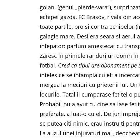
golani (genul „pierde-vara”), surprinzat
echipei gazda, FC Brasov, rivala din a
toate partile, pro si contra echipelor (
galagie mare. Desi era seara si aerul ar
intepator: parfum amestecat cu transpi
Zaresc in primele randuri un domn in va
fotbal. C
red ca tipul are abonament pe 
inteles ce se intampla cu el: a incerc
mergea la meciuri cu prietenii lui. Un 
locurile. Tatal ii cumparase fetitei o 
Probabil nu a avut cu cine sa lase fet
preferate, a luat-o cu el. De jur impre
se putea citi nimic, erau instruiti pentr
La auzul unei injuraturi mai „deocheate