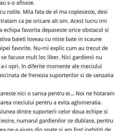
au s-o afiseze.
 rotile. Mila fata de el ma copleseste, desi
l tratam ca pe oricare alt om. Acest lucru imi
 echipa favorita depaseste orice obstacol si
cativa baieti loveau cu niste bate in scaune
hipei favorite. Nu-mi explic cum au trecut de
r se facuse mult loc liber. Nici gardienii nu
a-i opri. In diferite momente ale meciului
scinata de frenezia suporterilor si de senzatia
zareste nici o sansa pentru ei… Noi ne hotaram
area meciului pentru a evita aglomeratia.
unea dintre suporterii celor doua echipe si
e iesire, numarul gardienilor se dublase, pentru
ea ne-a ajuns din spate si am fost inghititi de