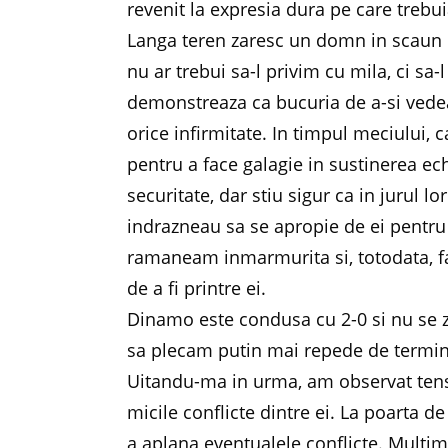
revenit la expresia dura pe care trebui
Langa teren zaresc un domn in scaun cu
nu ar trebui sa-l privim cu mila, ci sa-
demonstreaza ca bucuria de a-si vedea
orice infirmitate. In timpul meciului, 
pentru a face galagie in sustinerea ec
securitate, dar stiu sigur ca in jurul lo
indrazneau sa se apropie de ei pentru 
ramaneam inmarmurita si, totodata, fa
de a fi printre ei.
Dinamo este condusa cu 2-0 si nu se 
sa plecam putin mai repede de termin
Uitandu-ma in urma, am observat tensi
micile conflicte dintre ei. La poarta d
a aplana eventualele conflicte. Multim