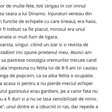
or de multe fete, toti strigau in cor imnul
cea seara a lui Dinamo. Injuraturi veneau din
in functie de echipele cu care tineau), era haos,
 fi trebuit sa fie placut, mirosul era unul
ratie si mult fum de tigara.
rsta, singur, citind un ziar si o revista de
stadion!
imi spune prietenul meu. Atunci am
at sa pastreze nostalgia vremurilor trecute cand
tata impreuna cu fetita lui de 8-9 ani isi cautau
punga de popcorn, ca sa aiba fetita o ocupatie.
ita acasa si pentru a nu pierde meciul echipei
jurul gazonului erau gardieni, pe a caror fata nu
u a fi duri si a nu se lasa sensibilizati de nimic.
”, unul dintre ei a izbucnit in ras, dar repede a