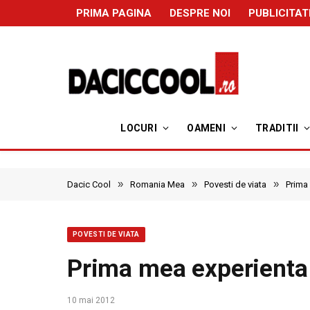
PRIMA PAGINA
DESPRE NOI
PUBLICITAT
LOCURI
OAMENI
TRADITII
»
»
»
Dacic Cool
Romania Mea
Povesti de viata
Prima
POVESTI DE VIATA
Prima mea experienta 
10 mai 2012