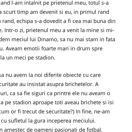
and l-am intalnit pe prietenul meu, totul s-a
a scurt timp am devenit si eu, in primul rand
ea rand, echipa s-a dovedit a fi cea mai buna din
. Intr-o zi, prietenul meu a venit la mine si mi-
em meciul lui Dinamo, sa nu mai stam in fata
viu. Aveam emotii foarte mari in drum spre
la un meci pe stadion.
 sa nu avem la noi diferite obiecte cu care
curitate au insistat asupra brichetelor. A
uri, ca sa fie siguri ca printre ele nu aveam o
a pe stadion aproape toti aveau brichete si isi
cum or fi trecut de securitate?) In fine, ne-am
t cu sufletul la gura inceperea meciului.
un amestec de oameni pasionati de fotbal,