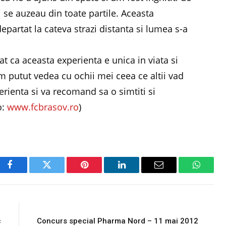
ri se auzeau din toate partile. Aceasta
partat la cateva strazi distanta si lumea s-a
at ca aceasta experienta e unica in viata si
m putut vedea cu ochii mei ceea ce altii vad
perienta si va recomand sa o simtiti si
o:
www.fcbrasov.ro
)
Facebook
Twitter
Pinterest
LinkedIn
Email
WhatsA
E
NEXT ARTICLE
c
Concurs special Pharma Nord – 11 mai 2012