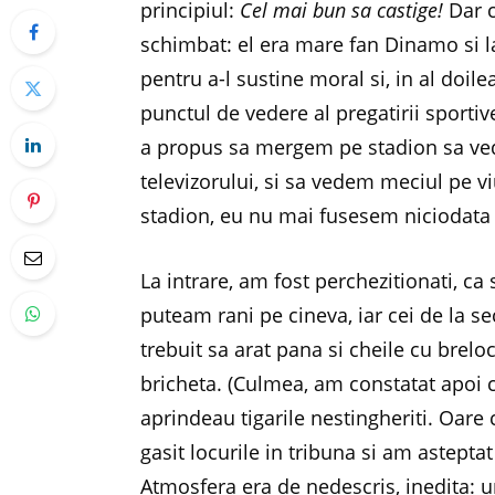
principiul:
Cel mai bun sa castige!
Dar c
schimbat: el era mare fan Dinamo si l
pentru a-l sustine moral si, in al doil
punctul de vedere al pregatirii sportive
a propus sa mergem pe stadion sa ved
televizorului, si sa vedem meciul pe 
stadion, eu nu mai fusesem niciodata 
La intrare, am fost perchezitionati, ca
puteam rani pe cineva, iar cei de la se
trebuit sa arat pana si cheile cu breloc
bricheta. (Culmea, am constatat apoi c
aprindeau tigarile nestingheriti. Oare 
gasit locurile in tribuna si am astepta
Atmosfera era de nedescris, inedita: 