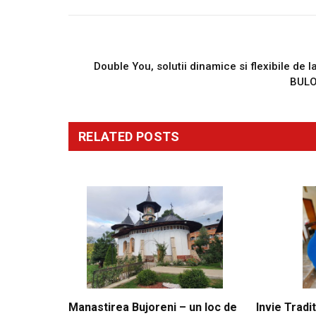
PREVIOUS ARTICL
Double You, solutii dinamice si flexibile de l
BUL
RELATED
POSTS
Manastirea Bujoreni – un loc de
Invie Tradit