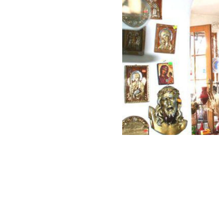
Sus pe dealuri, langa orasul Horezu, e
ii gazduieste de veacuri pe cei care se 
farmecul ceramicii de Horezu si al pov