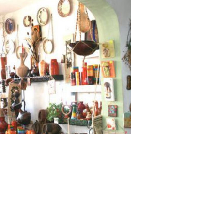
ste satul Olari care, precum ii spune si numele,
indeletnicesc cu insufletirea lutului. Atrasi de
estilor din spatele ei, am poposit pentru o zi