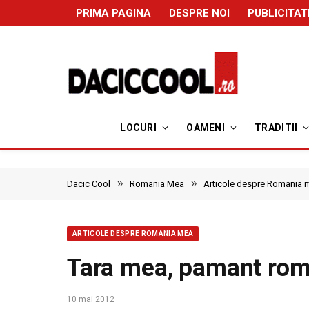
PRIMA PAGINA
DESPRE NOI
PUBLICITAT
LOCURI
OAMENI
TRADITII
»
»
Dacic Cool
Romania Mea
Articole despre Romania 
ARTICOLE DESPRE ROMANIA MEA
Tara mea, pamant ro
10 mai 2012