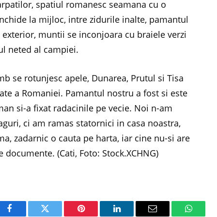
 Carpatilor, spatiul romanesc seamana cu o
chide la mijloc, intre zidurile inalte, pamantul
n exterior, muntii se inconjoara cu braiele verzi
ul neted al campiei.
b se rotunjesc apele, Dunarea, Prutul si Tisa
ate a Romaniei. Pamantul nostru a fost si este
an si-a fixat radacinile pe vecie. Noi n-am
aguri, ci am ramas statornici in casa noastra,
ma, zadarnic o cauta pe harta, iar cine nu-si are
pe documente. (Cati, Foto: Stock.XCHNG)
Facebook
Twitter
Pinterest
LinkedIn
Email
WhatsA