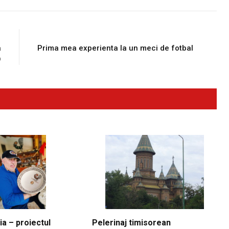
E
NEXT ARTICLE
a
Prima mea experienta la un meci de fotbal
O
ia – proiectul
Pelerinaj timisorean