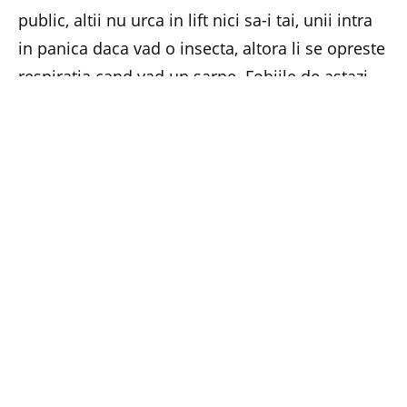
public, altii nu urca in lift nici sa-i tai, unii intra
in panica daca vad o insecta, altora li se opreste
respiratia cand vad un sarpe. Fobiile de astazi
sunt extrem de variate… de la cele mai simple,
pana la cele mai ciudate.
Fobia este o frica irationala, inexplicabila,
obsedanta si incontrolabila, insa astazi, din
fericire, exista psihoterapeuti care pot ajuta ca
aceste probleme sa dispara. Rabdarea acestora
este adesea pusa la mare incercare, avand in
vedere gama variata de fobii.
Sa spunem ca fobia Georgetei este una pe care
o mai au si altii, insa exista si fobii despre care
foarte multi oameni nici nu stiu ca exista.