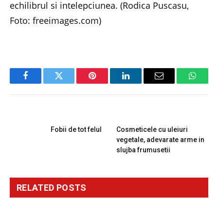
echilibrul si intelepciunea. (Rodica Puscasu,
Foto: freeimages.com)
Facebook
Twitter
Pinterest
LinkedIn
Email
Whats
PREVIOUS ARTICLE
NEXT ARTICLE
Fobii de tot felul
Cosmeticele cu uleiuri
vegetale, adevarate arme in
slujba frumusetii
RELATED
POSTS