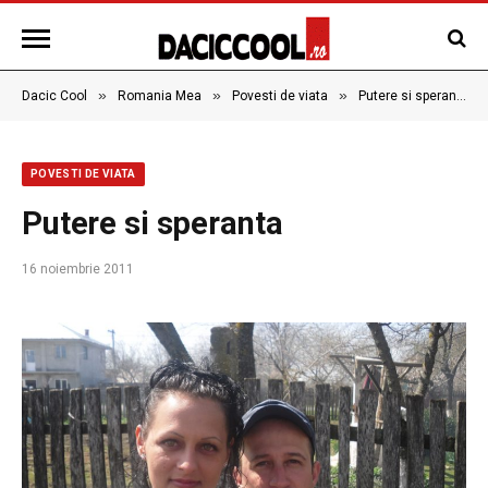
»
»
»
Dacic Cool
Romania Mea
Povesti de viata
Putere si speranta
POVESTI DE VIATA
Putere si speranta
16 noiembrie 2011