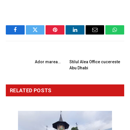
Facebook
Twitter
Pinterest
LinkedIn
Email
Whats
PREVIOUS ARTICLE
NEXT ARTICLE
Ador marea…
Stilul Alea Office cucereste
Abu Dhabi
RELATED
POSTS