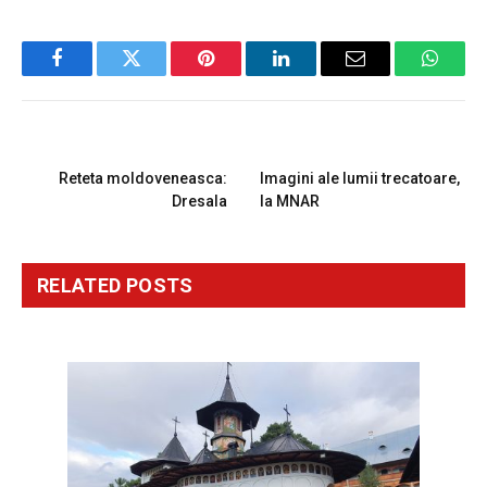
Facebook
Twitter
Pinterest
LinkedIn
Email
Whats
PREVIOUS ARTICLE
NEXT ARTICLE
Reteta moldoveneasca:
Imagini ale lumii trecatoare,
Dresala
la MNAR
RELATED
POSTS