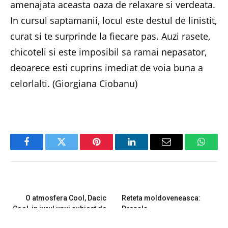
amenajata aceasta oaza de relaxare si verdeata.
In cursul saptamanii, locul este destul de linistit,
curat si te surprinde la fiecare pas. Auzi rasete,
chicoteli si este imposibil sa ramai nepasator,
deoarece esti cuprins imediat de voia buna a
celorlalti. (Giorgiana Ciobanu)
Facebook
Twitter
Pinterest
LinkedIn
Email
Whats
PREVIOUS ARTICLE
NEXT ARTICLE
O atmosfera Cool, Dacic
Reteta moldoveneasca:
Cool, in jurul unui subiect de
Dresala
maxim interes – Medierea