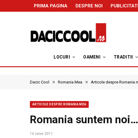
PRIMA PAGINA
DESPRE NOI
PUBLICITAT
LOCURI
OAMENI
TRADITII
»
»
Dacic Cool
Romania Mea
Articole despre Romania 
ARTICOLE DESPRE ROMANIA MEA
Romania suntem noi
16 iunie 2011