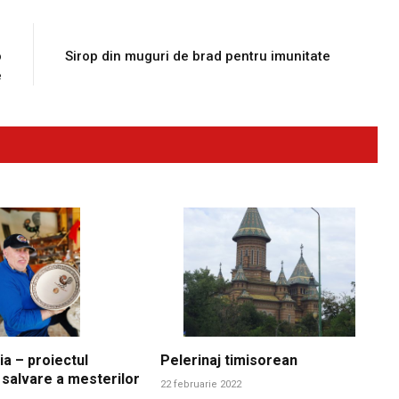
E
NEXT ARTICLE
o
Sirop din muguri de brad pentru imunitate
e
ia – proiectul
Pelerinaj timisorean
 salvare a mesterilor
22 februarie 2022