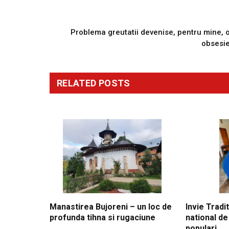
PREVIOUS ARTICL
Problema greutatii devenise, pentru mine, 
obsesi
RELATED
POSTS
Manastirea Bujoreni – un loc de
Invie Tradit
profunda tihna si rugaciune
national de
populari