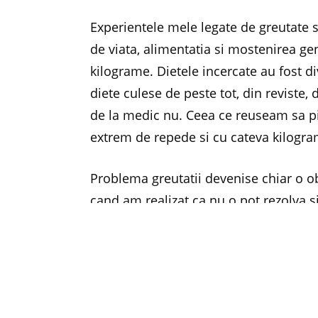
Experientele mele legate de greutate su
de viata, alimentatia si mostenirea ge
kilograme. Dietele incercate au fost di
diete culese de peste tot, din reviste,
de la medic nu. Ceea ce reuseam sa p
extrem de repede si cu cateva kilogra
Problema greutatii devenise chiar o ob
cand am realizat ca nu o pot rezolva si
la un specialist in boli de nutritie, c
de analize mi-a stabilit o dieta person
se vad, iar organismul nu mai este su