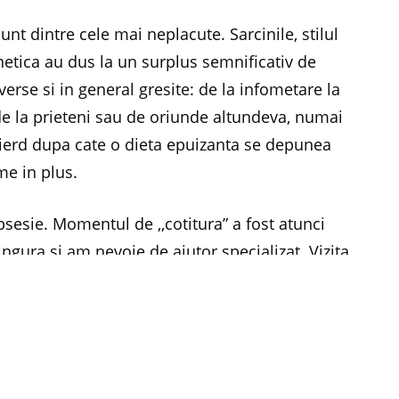
nt dintre cele mai neplacute. Sarcinile, stilul
netica au dus la un surplus semnificativ de
verse si in general gresite: de la infometare la
 de la prieteni sau de oriunde altundeva, numai
ierd dupa cate o dieta epuizanta se depunea
me in plus.
sesie. Momentul de ,,cotitura” a fost atunci
ngura si am nevoie de ajutor specializat. Vizita
are dupa o indelungata discutie si un set complet
alizata, a fost decizia cea mai buna. Rezultatele
pus unor diete epuizante. (Maria Giurgiu)