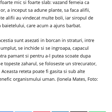
e foarte mic si foarte slab: vazand femeia ca
ior, a inceput sa adune plante, sa faca alifii,
alifii au vindecat multe boli, iar siropul de
 baietelului, care acum a ajuns barbat.
estia sunt asezati in borcan in straturi, intre
 umplut, se inchide si se ingroapa, capacul
ntra pamant si pentru a-l putea scoate dupa
se topeste zaharul, se foloseste un strecurator,
 Aceasta reteta poate fi gasita si sub alte
enefic organismului uman. (Ionela Mates, Foto: