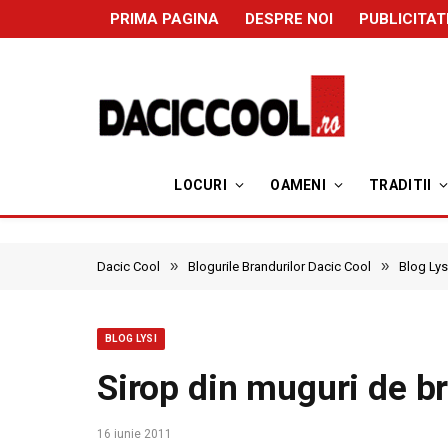
PRIMA PAGINA
DESPRE NOI
PUBLICITAT
LOCURI
OAMENI
TRADITII
»
»
Dacic Cool
Blogurile Brandurilor Dacic Cool
Blog Lys
BLOG LYSI
Sirop din muguri de b
16 iunie 2011