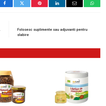
Facebook
Twitter
Pinterest
LinkedIn
Email
WhatsA
E
NEXT ARTICLE
…
Folosesc suplimente sau adjuvanti pentru
slabire