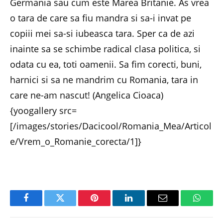
Germania sau cum este Marea Britanie. As vrea
o tara de care sa fiu mandra si sa-i invat pe
copiii mei sa-si iubeasca tara. Sper ca de azi
inainte sa se schimbe radical clasa politica, si
odata cu ea, toti oamenii. Sa fim corecti, buni,
harnici si sa ne mandrim cu Romania, tara in
care ne-am nascut! (Angelica Cioaca)
{yoogallery src=
[/images/stories/Dacicool/Romania_Mea/Articol
e/Vrem_o_Romanie_corecta/1]}
Facebook
Twitter
Pinterest
LinkedIn
Email
Whats