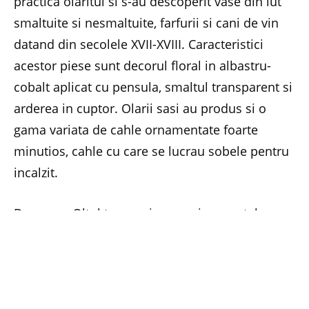
practica olaritul si s-au descoperit vase din lut
smaltuite si nesmaltuite, farfurii si cani de vin
datand din secolele XVII-XVIII. Caracteristici
acestor piese sunt decorul floral in albastru-
cobalt aplicat cu pensula, smaltul transparent si
arderea in cuptor. Olarii sasi au produs si o
gama variata de cahle ornamentate foarte
minutios, cahle cu care se lucrau sobele pentru
incalzit.
Deoarece Oltul trece prin apropierea satelor
Racos, Bogata, Hoghiz, Fantana, Ungra, aici se
practica pescuitul. Unii pescari foloseaua o
barca simpla, numita „cin”, atat pentru pescuit,
cat si pentru a putea trece persoane de pe un