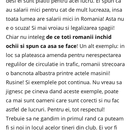
desi ei sunt platiti pentru acel lucru. Ei spun ca
au salarii mici pentru cat de mult lucreaza, insa
toata lumea are salarii mici in Romania! Asta nu
e o scuza! Si mai vroiau si legalizarea spagii!
Chiar nu inteleg
de ce toti romanii inchid
ochii si spun ca asa se face
! Un alt exemplu: in
loc sa plateasca amenda pentru nerespectarea
regulilor de circulatie in trafic, romanii strecoara
o bancnota albastra printre actele masinii!
Rusine! Si exemplele pot continua. Nu vreau sa
jignesc pe cineva dand aceste exemple, poate
ca mai sunt oameni care sunt corecti si nu fac
astfel de lucruri. Pentru ei, tot respectul!
Trebuie sa ne gandim in primul rand ca puteam
fi si noi in locul acelor tineri din club. Ei vor fi