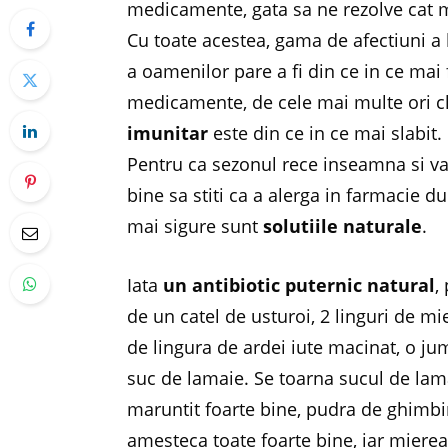
medicamente, gata sa ne rezolve cat 
Cu toate acestea, gama de afectiuni a 
a oamenilor pare a fi din ce in ce mai
medicamente, de cele mai multe ori ch
imunitar
este din ce in ce mai slabit.
Pentru ca sezonul rece inseamna si valu
bine sa stiti ca a alerga in farmacie d
mai sigure sunt
solutiile naturale
.
Iata
un antibiotic puternic natural
,
de un catel de usturoi, 2 linguri de m
de lingura de ardei iute macinat, o ju
suc de lamaie. Se toarna sucul de lama
maruntit foarte bine, pudra de ghimbir
amesteca toate foarte bine, iar mierea 