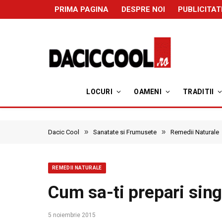
PRIMA PAGINA
DESPRE NOI
PUBLICITAT
LOCURI
OAMENI
TRADITII
»
»
Dacic Cool
Sanatate si Frumusete
Remedii Naturale
REMEDII NATURALE
Cum sa-ti prepari sing
5 noiembrie 2015