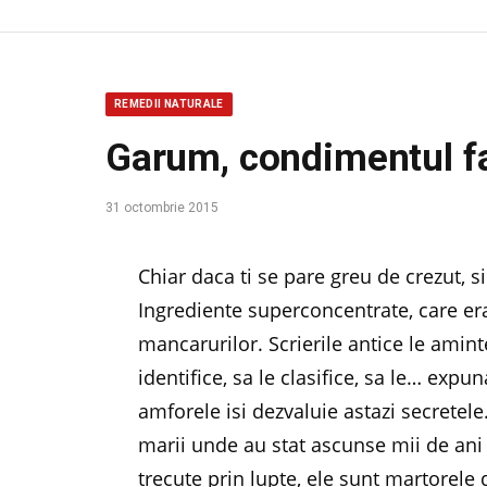
REMEDII NATURALE
Garum, condimentul fab
31 octombrie 2015
Chiar daca ti se pare greu de crezut, s
Ingrediente superconcentrate, care era
mancarurilor. Scrierile antice le aminte
identifice, sa le clasifice, sa le… exp
amforele isi dezvaluie astazi secretel
marii unde au stat ascunse mii de ani
trecute prin lupte, ele sunt martorele 