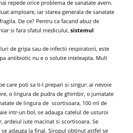
mai repede orice problema de sanatate avem.
luat amploare, iar starea generala de sanatate
 fragila. De ce? Pentru ca facand abuz de
iar si fara sfatul medicului,
sistemul
ri de gripa sau de infectii respiratorii, este
upa antibiotic nu e o solutie inteleapta. Mult
 pe care poti sa ti-l prepari si singur: ai nevoie
iere, o lingura de pudra de ghimbir, o jumatate
matate de lingura de scortisoara, 100 ml de
ie intr-un bol, se adauga catelul de usturoi
, ardeiul iute macinat si scortisoara. Se
se adauga la final. Siropul obtinut astfel se