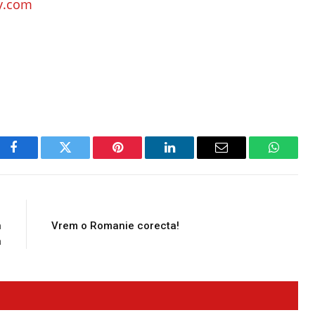
ly.com
Facebook
Twitter
Pinterest
LinkedIn
Email
WhatsA
E
NEXT ARTICLE
n
Vrem o Romanie corecta!
a