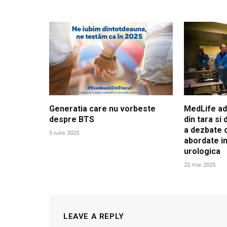
Generatia care nu vorbeste
MedLife adu
despre BTS
din tara si
a dezbate c
5 iulie 2025
abordate in
urologica
22 mai 2025
LEAVE A REPLY