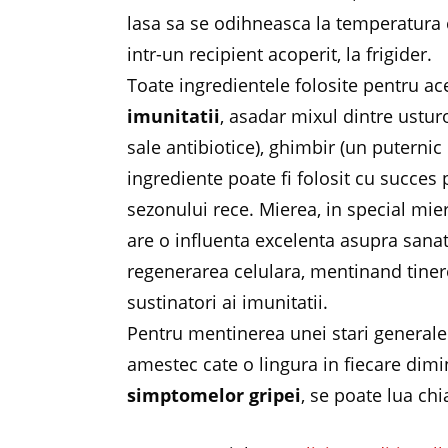
lasa sa se odihneasca la temperatura 
intr-un recipient acoperit, la frigider.
Toate ingredientele folosite pentru ac
imunitatii
, asadar mixul dintre ustur
sale antibiotice), ghimbir (un puternic 
ingrediente poate fi folosit cu succes p
sezonului rece. Mierea, in special miere
are o influenta excelenta asupra sanatat
regenerarea celulara, mentinand tinere
sustinatori ai imunitatii.
Pentru mentinerea unei stari generale 
amestec cate o lingura in fiecare dimi
simptomelor gripei
, se poate lua chia