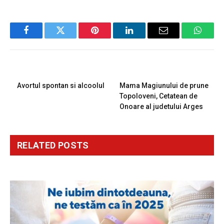
Facebook
Twitter
Pinterest
LinkedIn
Email
Whats
PREVIOUS ARTICLE
NEXT ARTICLE
Avortul spontan si alcoolul
Mama Magiunului de prune
Topoloveni, Cetatean de
Onoare al judetului Arges
RELATED
POSTS