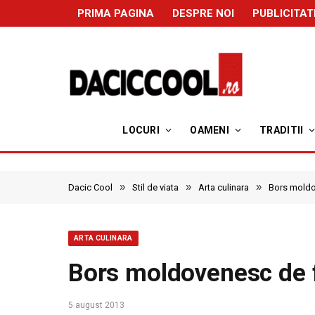
PRIMA PAGINA
DESPRE NOI
PUBLICITAT
LOCURI
OAMENI
TRADITII
»
»
»
Dacic Cool
Stil de viata
Arta culinara
Bors moldo
ARTA CULINARA
Bors moldovenesc de 
5 august 2013