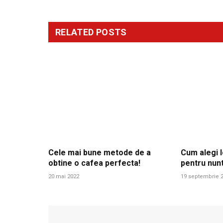
RELATED
POSTS
Cele mai bune metode de a
Cum alegi l
obtine o cafea perfecta!
pentru nun
20 mai 2022
19 septembrie 