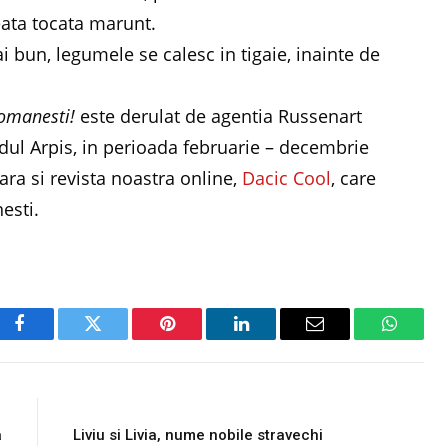
ata tocata marunt.
 bun, legumele se calesc in tigaie, inainte de
romanesti!
este derulat de agentia Russenart
dul Arpis, in perioada februarie – decembrie
ra si revista noastra online,
Dacic Cool
, care
esti.
Facebook
Twitter
Pinterest
LinkedIn
Email
WhatsA
E
NEXT ARTICLE
a
Liviu si Livia, nume nobile stravechi