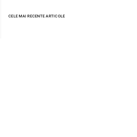
CELE MAI RECENTE ARTICOLE
Indagra Food 2026,
Inscrierile pentru
cel mai important
expozanti la Creativo
punct de intalnire B2B
2026 sunt in plina
al industriei
desfasurare
alimentare din
Romania