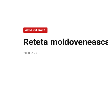
ARTA CULINARA
Reteta moldoveneasca
28 iulie 2013