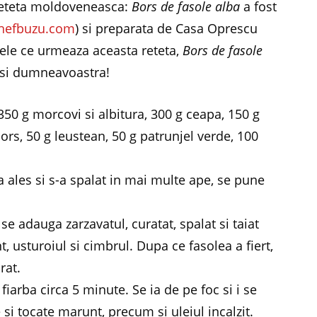
Reteta moldoveneasca:
Bors de fasole alba
a fost
hefbuzu.com
) si preparata de Casa Oprescu
cele ce urmeaza aceasta reteta,
Bors de fasole
i si dumneavoastra!
350 g morcovi si albitura, 300 g ceapa, 150 g
l bors, 50 g leustean, 50 g patrunjel verde, 100
 ales si s-a spalat in mai multe ape, se pune
se adauga zarzavatul, curatat, spalat si taiat
t, usturoiul si cimbrul. Dupa ce fasolea a fiert,
rat.
fiarba circa 5 minute. Se ia de pe foc si i se
si tocate marunt, precum si uleiul incalzit.