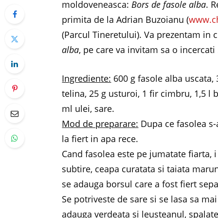
moldoveneasca:
Bors de fasole alba
. 
primita de la Adrian Buzoianu (
www.c
(Parcul Tineretului). Va prezentam in 
alba
, pe care va invitam sa o incercat
Ingrediente:
600 g fasole alba uscata, 
telina, 25 g usturoi, 1 fir cimbru, 1,5 
ml ulei, sare.
Mod de preparare:
Dupa ce fasolea s-a
la fiert in apa rece.
Cand fasolea este pe jumatate fiarta, i 
subtire, ceapa curatata si taiata marun
se adauga borsul care a fost fiert sepa
Se potriveste de sare si se lasa sa mai 
adauga verdeata si leusteanul, spalate 