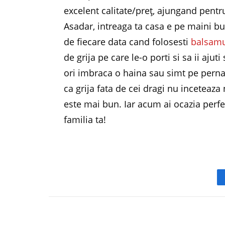
excelent calitate/preț, ajungand pentr
Asadar, intreaga ta casa e pe maini bune
de fiecare data cand folosesti
balsamu
de grija pe care le-o porti si sa ii aju
ori imbraca o haina sau simt pe perna
ca grija fata de cei dragi nu inceteaza 
este mai bun. Iar acum ai ocazia perfe
familia ta!
PREVIOUS ARTICL