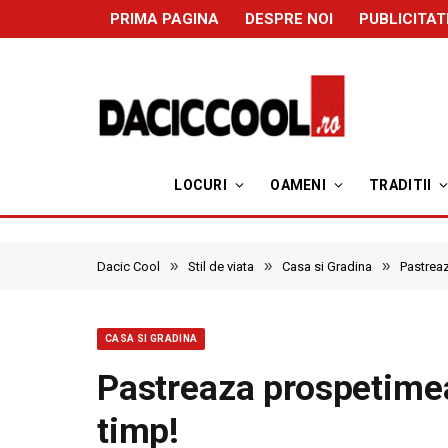
PRIMA PAGINA
DESPRE NOI
PUBLICITAT
LOCURI
OAMENI
TRADITII
»
»
»
Dacic Cool
Stil de viata
Casa si Gradina
Pastreaz
CASA SI GRADINA
Pastreaza prospetimea
timp!