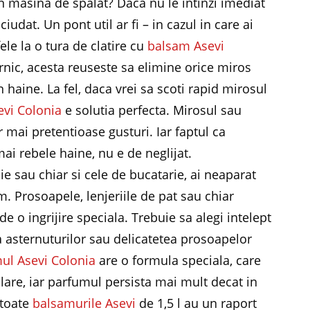
in masina de spalat? Daca nu le intinzi imediat
iudat. Un pont util ar fi – in cazul in care ai
fele la o tura de clatire cu
balsam Asevi
rnic, acesta reuseste sa elimine orice miros
 haine. La fel, daca vrei sa scoti rapid mirosul
evi Colonia
e solutia perfecta. Mirosul sau
r mai pretentioase gusturi. Iar faptul ca
mai rebele haine, nu e de neglijat.
 sau chiar si cele de bucatarie, ai neaparat
. Prosoapele, lenjeriile de pat sau chiar
de o ingrijire speciala. Trebuie sa alegi intelept
 asternuturilor sau delicatetea prosoapelor
ul Asevi Colonia
are o formula speciala, care
lare, iar parfumul persista mai mult decat in
 toate
balsamurile Asevi
de 1,5 l au un raport