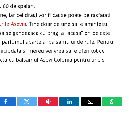
u 60 de spalari.
, iar cei dragi vor fi cat se poate de rasfatati
rile Asevia
. Tine doar de tine sa le amintesti
ti sa se gandeasca cu drag la „acasa” ori de cate
 parfumul aparte al balsamului de rufe. Pentru
niciodata si mereu vei vrea sa le oferi tot ce
cta cu balsamul Asevi Colonia pentru tine si
Facebook
Twitter
Pinterest
LinkedIn
Email
WhatsA
E
NEXT ARTICLE