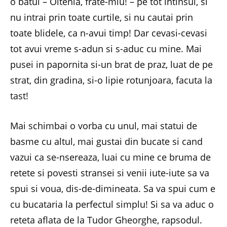
o batui – Oltenia, frate-miu! – pe tot intinsul, si
nu intrai prin toate curtile, si nu cautai prin
toate blidele, ca n-avui timp! Dar cevasi-cevasi
tot avui vreme s-adun si s-aduc cu mine. Mai
pusei in papornita si-un brat de praz, luat de pe
strat, din gradina, si-o lipie rotunjoara, facuta la
tast!
Mai schimbai o vorba cu unul, mai statui de
basme cu altul, mai gustai din bucate si cand
vazui ca se-nsereaza, luai cu mine ce bruma de
retete si povesti stransei si venii iute-iute sa va
spui si voua, dis-de-dimineata. Sa va spui cum e
cu bucataria la perfectul simplu! Si sa va aduc o
reteta aflata de la Tudor Gheorghe, rapsodul.