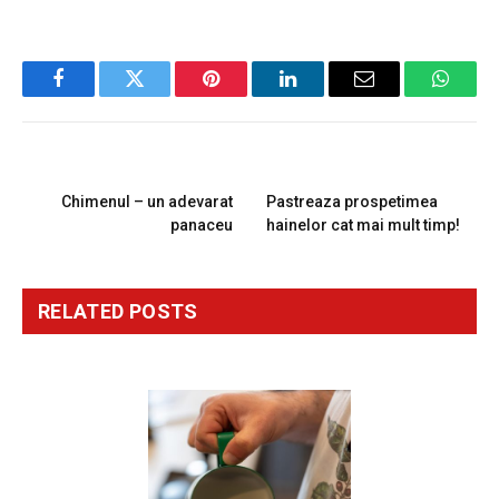
Facebook
Twitter
Pinterest
LinkedIn
Email
Whats
PREVIOUS ARTICLE
NEXT ARTICLE
Chimenul – un adevarat
Pastreaza prospetimea
panaceu
hainelor cat mai mult timp!
RELATED
POSTS