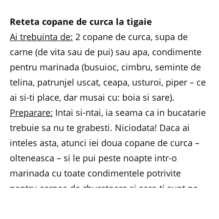
Reteta copane de curca la tigaie
Ai trebuinta de:
2 copane de curca, supa de
carne (de vita sau de pui) sau apa, condimente
pentru marinada (busuioc, cimbru, seminte de
telina, patrunjel uscat, ceapa, usturoi, piper – ce
ai si-ti place, dar musai cu: boia si sare).
Preparare:
Intai si-ntai, ia seama ca in bucatarie
trebuie sa nu te grabesti. Niciodata! Daca ai
inteles asta, atunci iei doua copane de curca –
olteneasca – si le pui peste noapte intr-o
marinada cu toate condimentele potrivite
pentru carnea de zburatoare si care-ti sunt pe
plac. E musai sa nu lipseasca sarea si boiaua.
Dis-de-dimineata le pui in tigaie si adaugi