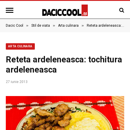
»
»
»
Dacic Cool
Stil de viata
Arta culinara
Reteta ardeleneasca: tochitura ardeleneasca
ARTA CULINARA
Reteta ardeleneasca: tochitura
ardeleneasca
27 iunie 2013