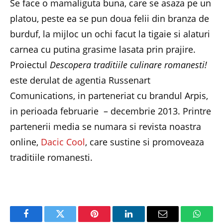
Se face o mamaliguta buna, care se asaza pe un
platou, peste ea se pun doua felii din branza de
burduf, la mijloc un ochi facut la tigaie si alaturi
carnea cu putina grasime lasata prin prajire.
Proiectul
Descopera traditiile culinare romanesti!
este derulat de agentia Russenart
Comunications, in parteneriat cu brandul Arpis,
in perioada februarie – decembrie 2013. Printre
partenerii media se numara si revista noastra
online,
Dacic Cool
, care sustine si promoveaza
traditiile romanesti.
Facebook
Twitter
Pinterest
LinkedIn
Email
Whats