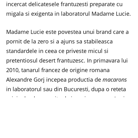
incercat delicatesele frantuzesti preparate cu
migala si exigenta in laboratorul Madame Lucie.
Madame Lucie este povestea unui brand care a
pornit de la zero si a ajuns sa stabileasca
standardele in ceea ce priveste micul si
pretentiosul desert frantuzesc. In primavara lui
2010, tanarul francez de origine romana
Alexandre Gorj incepea productia de
macarons
in laboratorul sau din Bucuresti, dupa o reteta
originala, desavarsita de insasi mama sa, Lucia.
Cand vorbim de macarons, nu vorbim de un desert,
ci de o incununare a rafinamentului francez in
materie de produse de cofetarie
, spune
Alexandre. A fost nevoie de multa munca,