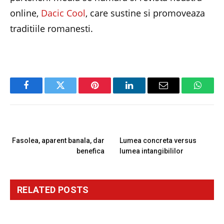
online,
Dacic Cool
, care sustine si promoveaza
traditiile romanesti.
Facebook
Twitter
Pinterest
LinkedIn
Email
Whats
PREVIOUS ARTICLE
NEXT ARTICLE
Fasolea, aparent banala, dar
Lumea concreta versus
benefica
lumea intangibililor
RELATED
POSTS