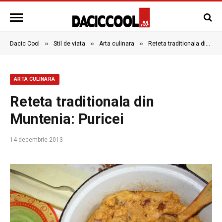
»
»
»
Dacic Cool
Stil de viata
Arta culinara
Reteta traditionala din Muntenia: Puricei
ARTA CULINARA
Reteta traditionala din
Muntenia: Puricei
14 decembrie 2013