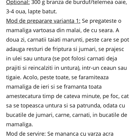
Optional:
300 g branza de burduf/telemea oaie,
3-4 oua, lapte batut.
Mod de preparare varianta 1:
Se pregateste o
mamaliga vartoasa din malai, de cu seara. A
doua zi, carnatii taiati marunti, peste care se pot
adauga resturi de friptura si jumari, se prajesc
in ulei sau untura (se pot folosi carnati deja
prajiti si reincalziti in untura), intr-un ceaun sau
tigaie. Acolo, peste toate, se faramiteaza
mamaliga de ieri si se framanta toata
amestecatura timp de cateva minute, pe foc, cat
sa se topeasca untura si sa patrunda, odata cu
bucatile de jumari, carne, carnati, in bucatile de
mamaliga.
Mod de servire:
Se mananca cu varza acra