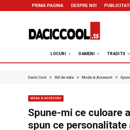
PRIMA PAGINA
DESPRE NOI
PUBLICITAT
LOCURI
OAMENI
TRADITII
»
»
»
Dacic Cool
Stil de viata
Moda si Accesorii
Spune
MODA SI ACCESORII
Spune-mi ce culoare au
spun ce personalitate 