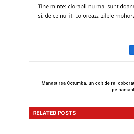
Tine minte: ciorapii nu mai sunt doar 
si, de ce nu, iti coloreaza zilele mohor
PREVIOUS ARTICL
Manastirea Cotumba, un colt de rai cobora
pe paman
RELATED
POSTS