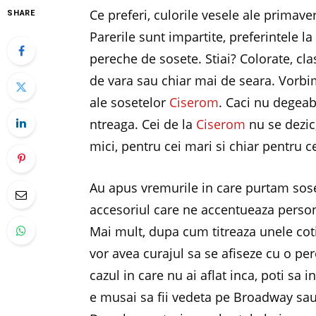
Ce preferi, culorile vesele ale primave
SHARE
Parerile sunt impartite, preferintele la
pereche de sosete. Stiai? Colorate, cl
de vara sau chiar mai de seara. Vorbi
ale sosetelor
Ciserom
. Caci nu degeab
ntreaga. Cei de la
Ciserom
nu se dezic,
mici, pentru cei mari si chiar pentru c
Au apus vremurile in care purtam soset
accesoriul care ne accentueaza person
Mai mult, dupa cum titreaza unele coti
vor avea curajul sa se afiseze cu o per
cazul in care nu ai aflat inca, poti sa 
e musai sa fii vedeta pe Broadway sa