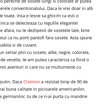
 o pereche de sosete lungi si colorate ar putea
erele conventionalului. Daca le vrei doar in alb
e toate. Insa e lesne sa ghicim ca esti o
inca se delecteaza cu regulile elegantei
 e afara, nu te dezlipesti de sosetele tale, bine
tul ca nu porti pantofi fara sosete. Asta spune
abila si de cuvant.
n sertar plin cu sosete, albe, negre, colorate,
e veselie, te-am putea caracteriza ca fiind o
noi aventuri si care nu se multumeste cu
 putin. Daca
Ciserom
a rezistat timp de 90 de
ai buna calitate in picioarele americanilor,
si a germanilor, tu de ce n-ai purta cu mandrie