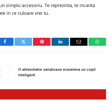
un simplu accesoriu. Te reprezinta, te incanta
ate in ce culoare vrei tu.
Facebook
Twitter
Pinterest
LinkedIn
Email
WhatsA
E
NEXT ARTICLE
t
O alimentatie sanatoasa inseamna un copil
t
inteligent