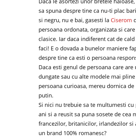
Daca le asortezi unor bretele haioase,
sa spuna despre tine ca nu-ti plac bari
si negru, nu e bai, gasesti la
Ciserom
d
persoana ordonata, organizata si care 
clasice. Iar daca indiferent cat de cald
faci! E o dovada a bunelor maniere fap
despre tine ca esti o persoana respons
Daca esti genul de persoana care are u
dungate sau cu alte modele mai pline d
persoana curioasa, mereu dornica de 
putin.
Si nici nu trebuie sa te multumesti cu
ani si a reusit sa puna sosete de cea m
francezilor, britanicilor, irlandezilor 
un brand 100% romanesc?