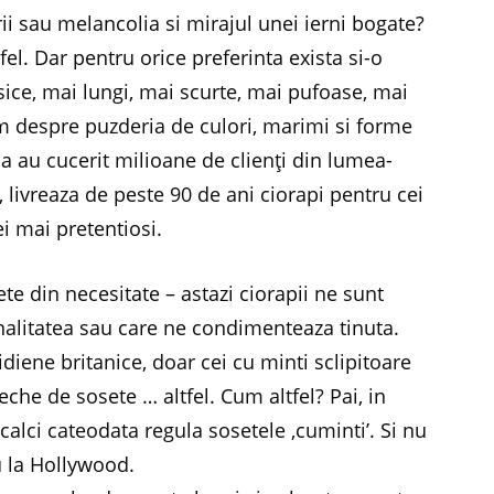
rii sau melancolia si mirajul unei ierni bogate?
 fel. Dar pentru orice preferinta exista si-o
asice, mai lungi, mai scurte, mai pufoase, mai
m despre puzderia de culori, marimi si forme
a au cucerit milioane de clienţi din lumea-
 livreaza de peste 90 de ani ciorapi pentru cei
ei mai pretentiosi.
e din necesitate – astazi ciorapii ne sunt
alitatea sau care ne condimenteaza tinuta.
diene britanice, doar cei cu minti sclipitoare
eche de sosete … altfel. Cum altfel? Pai, in
incalci cateodata regula sosetele ‚cuminti’. Si nu
u la Hollywood.