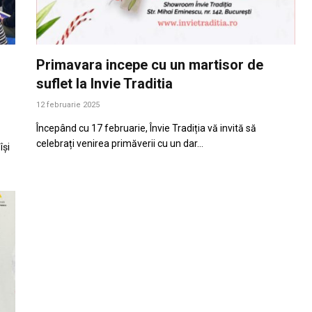
Primavara incepe cu un martisor de
suflet la Invie Traditia
12 februarie 2025
Începând cu 17 februarie, Învie Tradiția vă invită să
celebrați venirea primăverii cu un dar…
își