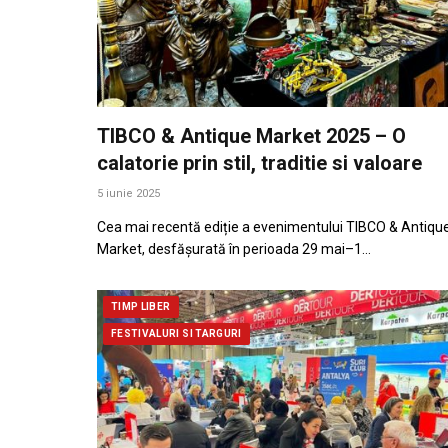
TIBCO & Antique Market 2025 – O
calatorie prin stil, traditie si valoare
5 iunie 2025
Cea mai recentă ediție a evenimentului TIBCO & Antiqu
Market, desfășurată în perioada 29 mai–1…
TIMP LIBER
FESTIVALURI SI TARGURI