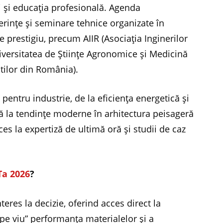
 și educația profesională. Agenda
erințe și seminare tehnice organizate în
e prestigiu, precum AIIR (Asociația Inginerilor
iversitatea de Științe Agronomice și Medicină
știlor din România).
pentru industrie, de la eficiența energetică și
nă la tendințe moderne în arhitectura peisageră
ces la expertiză de ultimă oră și studii de caz
Ta 2026
?
eres la decizie, oferind acces direct la
 „pe viu” performanța materialelor și a