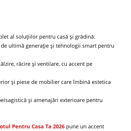
let al soluțiilor pentru casă și grădină:
e de ultimă generație și tehnologii smart pentru
lzire, răcire și ventilare, cu accent pe
erior și piese de mobilier care îmbină estetica
 peisagistică și amenajări exterioare pentru
otul Pentru Casa Ta 2026
pune un accent