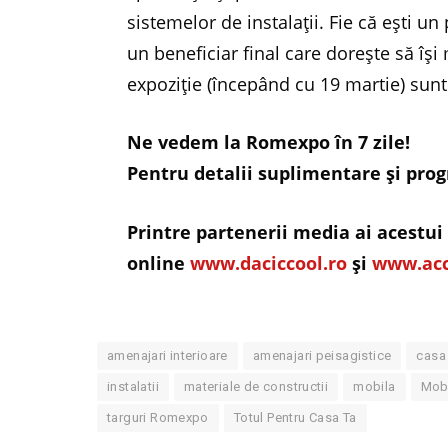
sistemelor de instalații. Fie că ești un
un beneficiar final care dorește să îș
expoziție (începând cu 19 martie) sunt
Ne vedem la Romexpo în 7 zile!
Pentru detalii suplimentare și pro
Printre partenerii media ai acestu
online
www.daciccool.ro
şi
www.acc
amenajari interioare
amenajari peisagistice
casa 
instalatii
materiale de constructii
mobila
Mob
targuri Romexpo
Totul Pentru Casa Ta