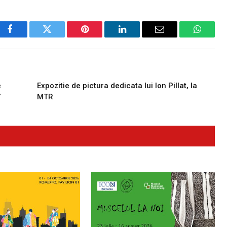
Facebook
Twitter
Pinterest
LinkedIn
Email
WhatsA
E
NEXT ARTICLE
e
Expozitie de pictura dedicata lui Ion Pillat, la
”
MTR