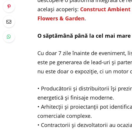
descopere o platformă integrată ce r
același acoperiș:
Construct Ambient
Flowers & Garden
.
O săptămână până la cel mai mare 
Cu doar 7 zile înainte de eveniment, li
este pe generarea de lead-uri și parte
nu este doar o expoziție, ci un motor
• Producătorii și distribuitorii își pre
energetică și finisaje moderne.
• Arhitecții și proiectanții pot identifi
comerciale complexe.
• Contractorii și dezvoltatorii au ocaz