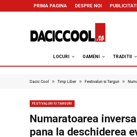
PRIMA PAGINA
DESPRE NOI
PUBLICITAT
LOCURI
OAMENI
TRADITII
»
»
»
Dacic Cool
Timp Liber
Festivaluri si Targuri
Numar
FESTIVALURI SI TARGURI
Numaratoarea inversa 
pana la deschiderea e