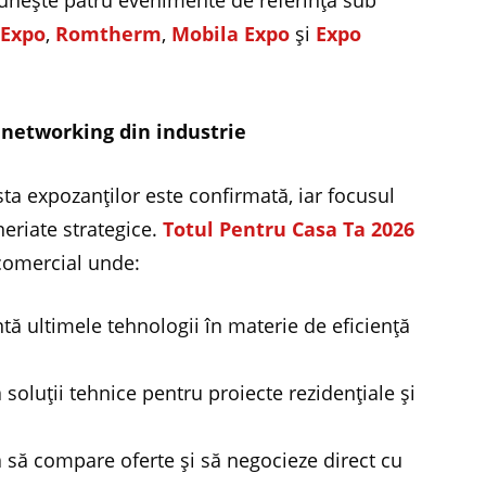
eunește patru evenimente de referință sub
 Expo
,
Romtherm
,
Mobila Expo
și
Expo
networking din industrie
sta expozanților este confirmată, iar focusul
neriate strategice.
Totul Pentru Casa Ta 2026
 comercial unde:
zintă ultimele tehnologii în materie de eficiență
ca soluții tehnice pentru proiecte rezidențiale și
ia să compare oferte și să negocieze direct cu