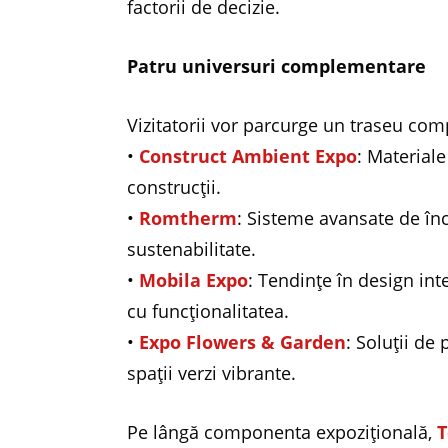
factorii de decizie.
Patru universuri complementare
Vizitatorii vor parcurge un traseu comp
•
Construct Ambient Expo
: Material
construcții.
•
Romtherm
: Sisteme avansate de încă
sustenabilitate.
•
Mobila Expo
: Tendințe în design int
cu funcționalitatea.
•
Expo Flowers & Garden
: Soluții de
spații verzi vibrante.
Pe lângă componenta expozițională,
T