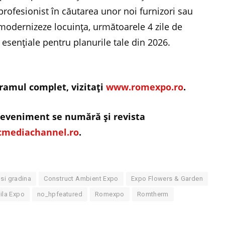
 profesionist în căutarea unor noi furnizori sau
i modernizeze locuința, următoarele 4 zile de
 esențiale pentru planurile tale din 2026.
gramul complet, vizitați
www.romexpo.ro
.
i eveniment se numără şi revista
mediachannel.ro
.
si gradina
Construct Ambient Expo
Expo Flowers & Garden
ila Expo
no_hpfeatured
Romexpo
Romtherm