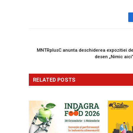
PREVIOUS ARTICL
MNTRplusC anunta deschiderea expozitiei d
desen „Nimic aici
RELATED
POSTS