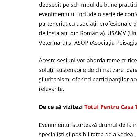
deosebit pe schimbul de bune practici
evenimentului include o serie de conf
parteneriat cu asociații profesionale d
de Instalații din România), USAMV (Un
Veterinară) și ASOP (Asociația Peisagi
Aceste sesiuni vor aborda teme critice 
soluții sustenabile de climatizare, pâ
și urbanism, oferind participanților ac
relevante.
De ce să vizitezi
Totul Pentru Casa 
Evenimentul scurtează drumul de la int
specialiști și posibilitatea de a vedea