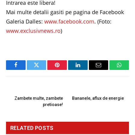
Intrarea este libera!
Mai multe detalii gasiti pe pagina de Facebook
Galeria Dalles:
www.facebook.com
. (Foto:
www.exclusivnews.ro
)
Facebook
Twitter
Pinterest
LinkedIn
Email
Whats
PREVIOUS ARTICLE
NEXT ARTICLE
Zambete multe, zambete
Bananele, aflux de energie
pretioase!
RELATED
POSTS