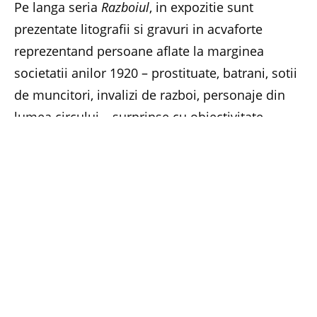
Pe langa seria
Razboiul
, in expozitie sunt
prezentate litografii si gravuri in acvaforte
reprezentand persoane aflate la marginea
societatii anilor 1920 – prostituate, batrani, sotii
de muncitori, invalizi de razboi, personaje din
lumea circului – surprinse cu obiectivitate
critica, sarcasm si ironie.
Expozitia ramane deschisa pana pe 25 mai
2014.
Tarif bilet: 4 lei intreg (gratuit in prima miercuri
a fiecarei luni).
Mai multe detalii gasiti pe
www.mnar.arts.ro