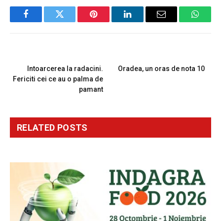
Facebook
Twitter
Pinterest
LinkedIn
Email
Whats
PREVIOUS ARTICLE
NEXT ARTICLE
Intoarcerea la radacini.
Oradea, un oras de nota 10
Fericiti cei ce au o palma de
pamant
RELATED
POSTS