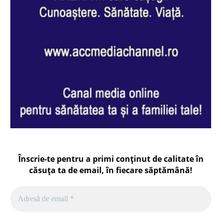
Înscrie-te pentru a primi conținut de calitate în
căsuța ta de email, în fiecare
săptămână
!