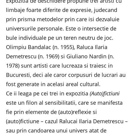
Expozitia de deschidere propune trei artisti cu
limbaje foarte diferite de expresie, judecand
prin prisma metodelor prin care isi dezvaluie
universurile personale. Este o intersectie de
bule individuale pe un teren neutru de joc.
Olimpiu Bandalac (n. 1955), Raluca Ilaria
Demetrescu (n. 1969) si Giuliano Nardin (n.
1978) sunt artisti care lucreaza si traiesc in
Bucuresti, deci ale caror corpusuri de lucrari au
fost generate in acelasi areal cultural.
Ce ii leaga pe cei trei in expozitia
(Auto)fictiuni
este un filon al sensibilitatii, care se manifesta
fie prin elemente de (auto)reflexie si
(auto)fictiune – cazul Ralucai Ilaria Demetrescu –
sau prin candoarea unui univers atat de