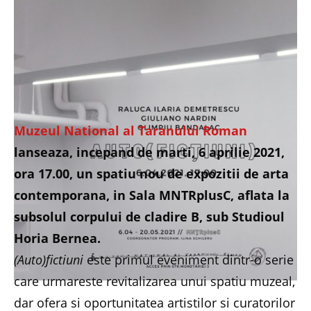
Muzeul National al Taranului Roman
lanseaza, incepand de marti, 6 aprilie 2021,
ora 17.00, un spatiu nou de expozitii de arta
contemporana, in Sala MNTRplusC, aflata la
subsolul corpului de cladire B, sub Studioul
Horia Bernea.
(Auto)fictiuni
este primul eveniment dintr-o serie
care urmareste revitalizarea unui spatiu muzeal,
dar ofera si oportunitatea artistilor si curatorilor