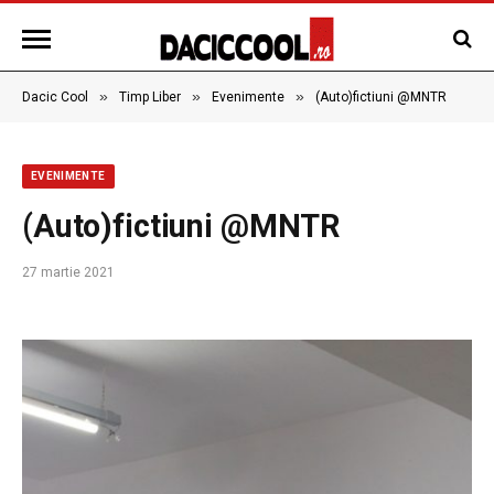
»
»
»
Dacic Cool
Timp Liber
Evenimente
(Auto)fictiuni @MNTR
EVENIMENTE
(Auto)fictiuni @MNTR
27 martie 2021