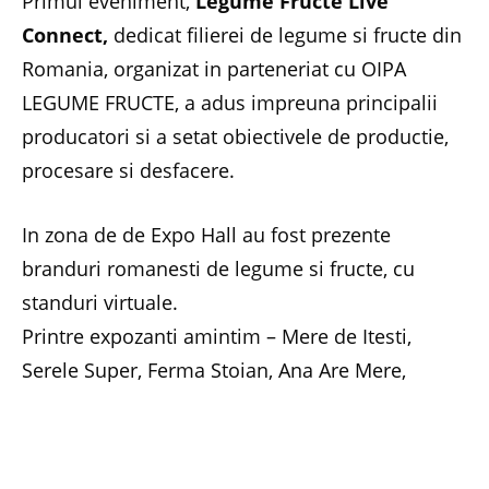
Primul eveniment,
Legume Fructe Live
Connect,
dedicat filierei de legume si fructe din
Romania, organizat in parteneriat cu OIPA
LEGUME FRUCTE, a adus impreuna principalii
producatori si a setat obiectivele de productie,
procesare si desfacere.
In zona de de Expo Hall au fost prezente
branduri romanesti de legume si fructe, cu
standuri virtuale.
Printre expozanti amintim – Mere de Itesti,
Serele Super, Ferma Stoian, Ana Are Mere,
Pannere, Livada Bunicului, Livada cu Cires.
La eveniment au participat autoritati publice,
reprezentanti ai retailului modern, analisti de