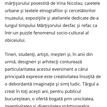
mărțișorului povestită de Irina Nicolau, caietele
urbane și textele etnografilor și cercetătorilor
muzeului, expozițiile și atelierele dedicate de-a
lungul timpului Mărțișorului desfac și refac ca
într-un puzzle fenomenul socio-cultural al
obiceiului.
Tineri, studenți, artiști, meșteri și, în anii din
urmă, designeri și arhitecți conturează
particularitatea acestui eveniment a cărui
principală expresie este creativitatea însoțită de
o debordantă imaginație și simț ludic. Târgul a
creat în toți acești ani, pentru publicul
bucureștean, o ofertă bogată prin unicitatea,
inventivitatea și diversitatea mărțișoarelor