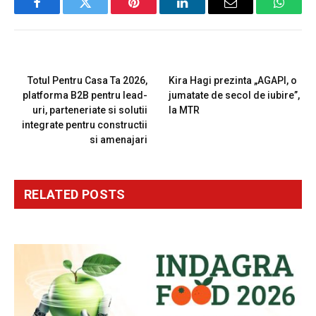
Facebook
Twitter
Pinterest
LinkedIn
Email
Whats
PREVIOUS ARTICLE
NEXT ARTICLE
Totul Pentru Casa Ta 2026,
Kira Hagi prezinta „AGAPI, o
platforma B2B pentru lead-
jumatate de secol de iubire”,
uri, parteneriate si solutii
la MTR
integrate pentru constructii
si amenajari
RELATED
POSTS