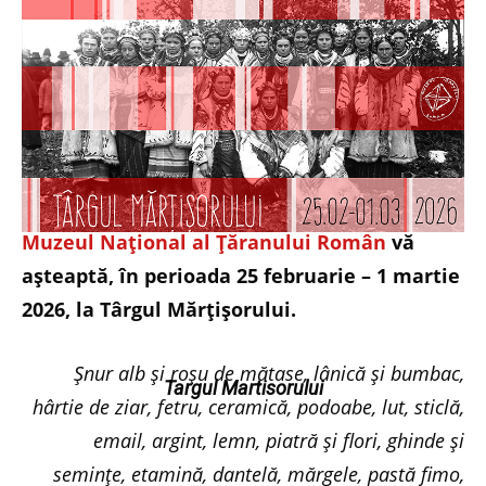
Muzeul Național al Țăranului Român
vă
așteaptă, în perioada 25 februarie – 1 martie
2026, la Târgul Mărțișorului.
Șnur alb și roșu de mătase, lânică și bumbac,
Targul Martisorului
hârtie de ziar, fetru, ceramică, podoabe, lut, sticlă,
email, argint, lemn, piatră și flori, ghinde și
semințe, etamină, dantelă, mărgele, pastă fimo,