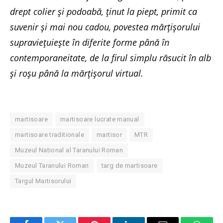
drept colier și podoabă, ținut la piept, primit ca
suvenir și mai nou cadou, povestea mărțișorului
supraviețuiește în diferite forme până în
contemporaneitate, de la firul simplu răsucit în alb
și roșu până la mărțișorul virtual.
martisoare
martisoare lucrate manual
martisoare traditionale
martisor
MTR
Muzeul National al Taranului Roman
Muzeul Taranului Roman
targ de martisoare
Targul Martisorului