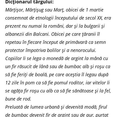
Dicționarul târgului:
Mărțișor, Mărțișug sau Marț, obicei de 1 martie
consemnat de etnologii începutului de secol XX, era
prezent nu numai la români, dar și la bulgarii și
albanezii din Balcani. Obicei pe care țăranii îl
repetau în fiecare început de primăvară ca semn
protector împotriva bolilor și a nenorocului.
Copiilor li se lega o monedă de argint la mână cu
un fir răsucit de lână sau de bumbac alb și roșu ca
să fie feriți de boală, pe care aceștia îl legau după
12 zile în pom ca să fie pomul roditor, iar vitelor li
se agăța fir roșu cu alb ca să fie sănătoase și la fel,
bune de rod.
Preluată de lumea urbană și devenită modă, firul
de bumbac devenit fir de argint sau de aur, purtat