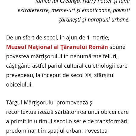
lumea lui Creangă, Harry Potter și lumi
extraterestre, meme-uri și emoticoane, povești
țărănești și narațiuni urbane.
De un sfert de secol, în ajun de 1 martie,
Muzeul Național al Țăranului Român
spune
povestea mărțișorului în nenumărate feluri,
câștigând astfel pariul cultural cu etnologii care
prevedeau, la început de secol XX, sfârșitul
obiceiului.
Târgul Mărțișorului promovează și
recontextualizează sărbătorirea unui obicei care
a primit în ultimul secol o serie de transformări,
predominant în spațiul urban. Povestea