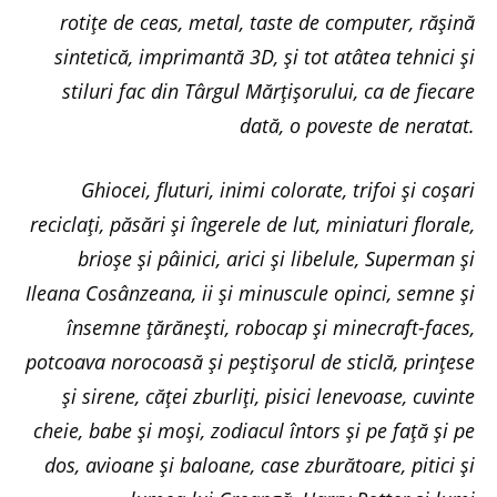
rotițe de ceas, metal, taste de computer, rășină
sintetică, imprimantă 3D, și tot atâtea tehnici și
stiluri fac din Târgul Mărțișorului, ca de fiecare
dată, o poveste de neratat.
Ghiocei, fluturi, inimi colorate, trifoi și coșari
reciclați, păsări și îngerele de lut, miniaturi florale,
brioșe și pâinici, arici și libelule, Superman și
Ileana Cosânzeana, ii și minuscule opinci, semne și
însemne țărănești, robocap și minecraft-faces,
potcoava norocoasă și peștișorul de sticlă, prințese
și sirene, căței zburliți, pisici lenevoase, cuvinte
cheie, babe și moși, zodiacul întors și pe față și pe
dos, avioane și baloane, case zburătoare, pitici și