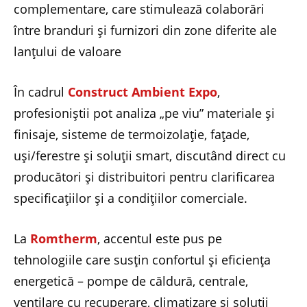
complementare, care stimulează colaborări
între branduri și furnizori din zone diferite ale
lanțului de valoare
În cadrul
Construct Ambient Expo
,
profesioniștii pot analiza „pe viu” materiale și
finisaje, sisteme de termoizolație, fațade,
uși/ferestre și soluții smart, discutând direct cu
producători și distribuitori pentru clarificarea
specificațiilor și a condițiilor comerciale.
La
Romtherm
, accentul este pus pe
tehnologiile care susțin confortul și eficiența
energetică – pompe de căldură, centrale,
ventilare cu recuperare, climatizare și soluții