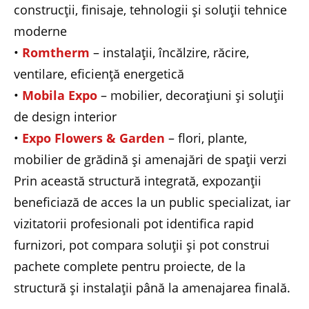
construcții, finisaje, tehnologii și soluții tehnice
moderne
•
Romtherm
– instalații, încălzire, răcire,
ventilare, eficiență energetică
•
Mobila Expo
– mobilier, decorațiuni și soluții
de design interior
•
Expo Flowers & Garden
– flori, plante,
mobilier de grădină și amenajări de spații verzi
Prin această structură integrată, expozanții
beneficiază de acces la un public specializat, iar
vizitatorii profesionali pot identifica rapid
furnizori, pot compara soluții și pot construi
pachete complete pentru proiecte, de la
structură și instalații până la amenajarea finală.