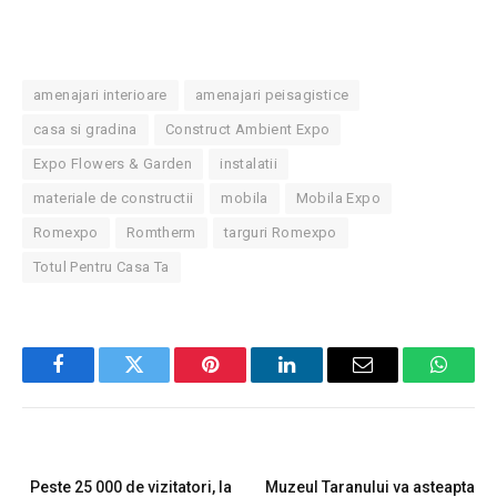
amenajari interioare
amenajari peisagistice
casa si gradina
Construct Ambient Expo
Expo Flowers & Garden
instalatii
materiale de constructii
mobila
Mobila Expo
Romexpo
Romtherm
targuri Romexpo
Totul Pentru Casa Ta
Facebook
Twitter
Pinterest
LinkedIn
Email
Whats
PREVIOUS ARTICLE
NEXT ARTICLE
Peste 25 000 de vizitatori, la
Muzeul Taranului va asteapta