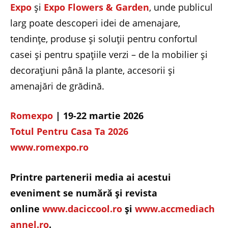
Expo
și
Expo Flowers & Garden
, unde publicul
larg poate descoperi idei de amenajare,
tendințe, produse și soluții pentru confortul
casei și pentru spațiile verzi – de la mobilier și
decorațiuni până la plante, accesorii și
amenajări de grădină.
Romexpo
| 19-22 martie 2026
Totul Pentru Casa Ta 2026
www.romexpo.ro
Printre partenerii media ai acestui
eveniment se numără şi revista
online
www.daciccool.ro
şi
www.accmediach
annel.ro
.