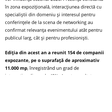
în zona expozițională, interacțiunea directă cu
specialiștii din domeniu și interesul pentru
conferințele de la scena de networking au
confirmat relevanța evenimentului atât pentru
publicul larg, cât și pentru profesioniști.
Ediția din acest an a reunit 154 de companii
expozante, pe o suprafață de aproximativ
11.000 mp
, înregistrând un grad de
internaționalizare de 42%. Aceste rezultate
consolidează poziția târgului ca spațiu de
promovare, dialog și colaborare între operatorii
români și cei internaționali.