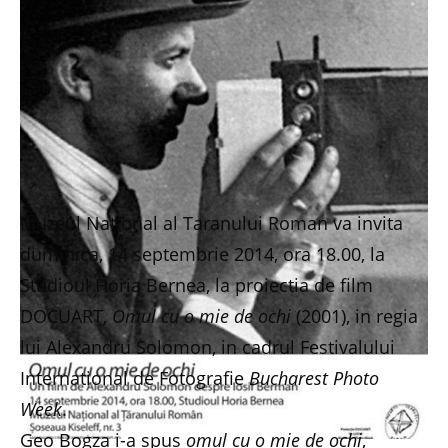
Muzeul National al Taranului Roman va invita
duminica, 14 septembrie 2014, ora 18.00, la
Studioul Horia Bernea, la proiectia de film
DOCUART,
Omul cu o mie de ochi
(2001), in regia
lui Alexandru Solomon, in cadrul Festivalului
International de Fotografie
Bucharest Photo
Week
.
Geo Bogza i-a spus
omul cu o mie de ochi
,