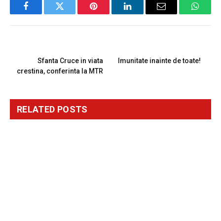
Facebook
Twitter
Pinterest
LinkedIn
Email
Whats
PREVIOUS ARTICLE
NEXT ARTICLE
Sfanta Cruce in viata
Imunitate inainte de toate!
crestina, conferinta la MTR
RELATED
POSTS