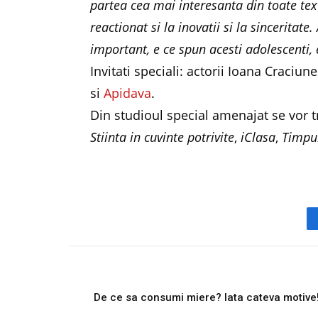
partea cea mai interesanta din toate text
reactionat si la inovatii si la sinceritat
important, e ce spun acesti adolescenti, e
Invitati speciali: actorii Ioana Craciun
si
Apidava
.
Din studioul special amenajat se vor t
Stiinta in cuvinte potrivite
,
iClasa
,
Timpu
PREVIOUS ARTICL
De ce sa consumi miere? Iata cateva motive