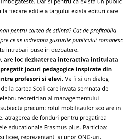
e imbogateste. Dar si pentru ca exista un public
 la fiecare editie a targului exista edituri care
man pentru cartea de stiinta? Cat de profitabila
 Spre ce se indreapta gusturile publicului romanesc
lte intrebari puse in dezbatere.
0, are loc dezbaterea interactiva intitulata
 pregatit jocuri pedagogice inspirate din
tre profesori si elevi.
Va fi si un dialog
e la cartea Scoli care invata semnata de
celebru teoretician al managementului
, subiecte precum: rolul mobilitatilor scolare in
e, atragerea de fonduri pentru pregatirea
mele educationale Erasmus plus. Participa:
i si licee, reprezentanti ai unor ONG-uri,