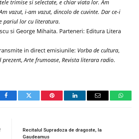
ele trimise si selectate, e chiar viata lor. Am
e. Am vazut, i-am vazut, dincolo de cuvinte. Dar ce-i
 pariul lor cu literatura
.
escu si George Mihaita. Parteneri: Editura Litera
ransmite in direct emisiunile:
Vorba de cultura
,
l prezen
t,
Arte frumoase
,
Revista literara radio
.
Facebook
Twitter
Pinterest
LinkedIn
Email
WhatsA
E
NEXT ARTICLE
!
Recitalul Supradoza de dragoste, la
Gaudeamus