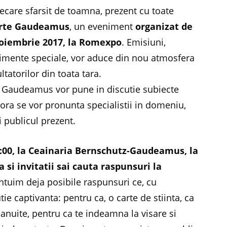
fiecare sfarsit de toamna, prezent cu toate
Carte Gaudeamus
, un eveniment
organizat de
noiembrie 2017, la Romexpo
. Emisiuni,
enimente speciale, vor aduce din nou atmosfera
ltatorilor din toata tara.
a Gaudeamus vor pune in discutie subiecte
rora se vor pronunta specialistii in domeniu,
si publicul prezent.
5:00, la Ceainaria Bernschutz-Gaudeamus, la
si invitatii sai cauta raspunsuri la
Intuim deja posibile raspunsuri ce, cu
utie captivanta: pentru ca, o carte de stiinta, ca
banuite, pentru ca te indeamna la visare si