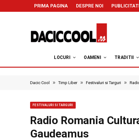
PRIMA PAGINA
DESPRE NOI
PUBLICITAT
LOCURI
OAMENI
TRADITII
»
»
»
Dacic Cool
Timp Liber
Festivaluri si Targuri
Radi
FESTIVALURI SI TARGURI
Radio Romania Cultura
Gaudeamus