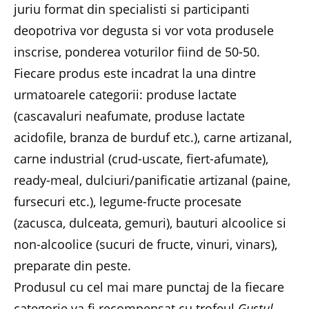
juriu format din specialisti si participanti
deopotriva vor degusta si vor vota produsele
inscrise, ponderea voturilor fiind de 50-50.
Fiecare produs este incadrat la una dintre
urmatoarele categorii: produse lactate
(cascavaluri neafumate, produse lactate
acidofile, branza de burduf etc.), carne artizanal,
carne industrial (crud-uscate, fiert-afumate),
ready-meal, dulciuri/panificatie artizanal (paine,
fursecuri etc.), legume-fructe procesate
(zacusca, dulceata, gemuri), bauturi alcoolice si
non-alcoolice (sucuri de fructe, vinuri, vinars),
preparate din peste.
Produsul cu cel mai mare punctaj de la fiecare
categorie va fi recompensat cu trofeul
Gustul