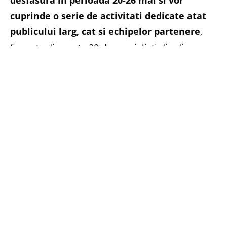
desfasura in perioada 20-26 mai si vor
cuprinde o serie de activitati dedicate atat
publicului larg, cat si echipelor partenere
,
formate din peste 20 de specialisti din diverse
domenii (antropologie, muzeografie, arte
vizuale, dialog intercultural, educatie). In datele
de 21 si 23 mai, sunteti invitati sa descoperiti
rezultatele efortului comun de recuperare si
valorificare a patrimoniului cultural al
comunitatilor de aromani, karacachani
(saracaceni), precum si al grupurilor etnice din
nordul Macedoniei si sudul Italiei la:
–
Vernisajul expozitiei
On the Road
– marti,
21 mai 2019, de la ora 19.00, in Sala Acvariu
de la Muzeul National al Taranului Roman