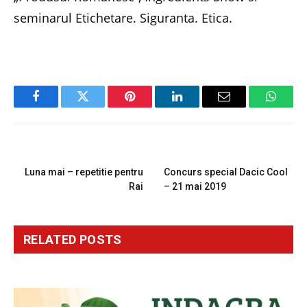
seminarul Etichetare. Siguranta. Etica.
Facebook
Twitter
Pinterest
LinkedIn
Email
Whats
PREVIOUS ARTICLE
NEXT ARTICLE
Luna mai – repetitie pentru
Concurs special Dacic Cool
Rai
– 21 mai 2019
RELATED
POSTS