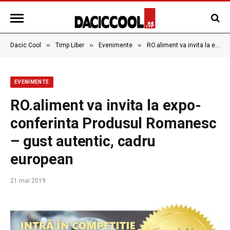
»
»
»
Dacic Cool
Timp Liber
Evenimente
RO.aliment va invita la expo-conferinta Produsul Romanesc – gust autentic, cadru european
EVENIMENTE
RO.aliment va invita la expo-
conferinta Produsul Romanesc
– gust autentic, cadru
european
21 mai 2019