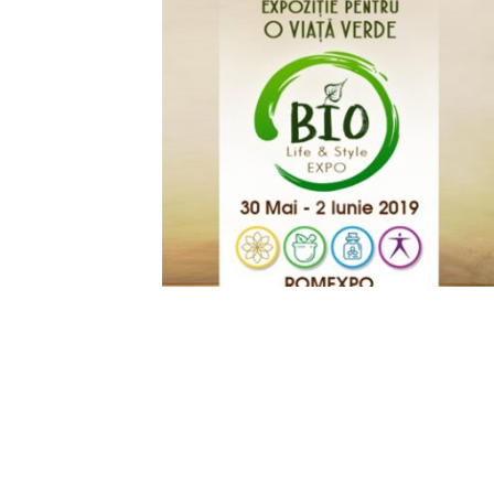
Bio Life & Style Expo
–
Expozitia pen
– 2 iunie, in Pavilionul B1 al Centr