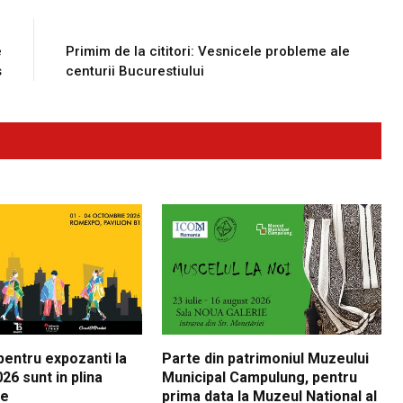
E
NEXT ARTICLE
e
Primim de la cititori: Vesnicele probleme ale
s
centurii Bucurestiului
 pentru expozanti la
Parte din patrimoniul Muzeului
26 sunt in plina
Municipal Campulung, pentru
re
prima data la Muzeul National al