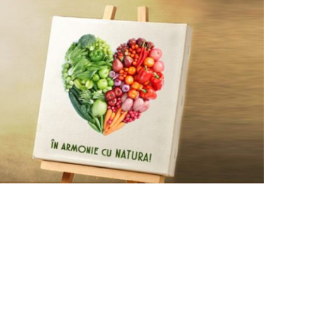
tru o viata verde
– are loc in perioada 30 mai
ului Expozitional
Romexpo
.
Evenimentul