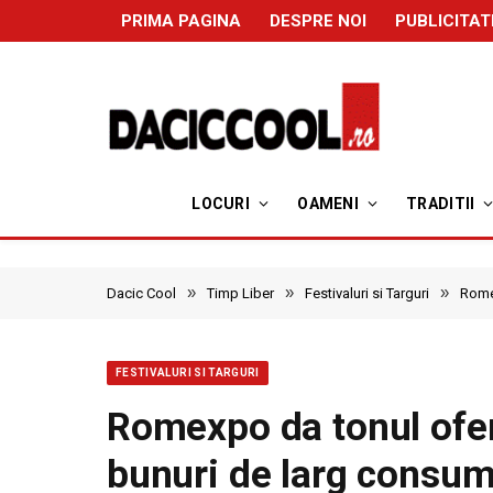
PRIMA PAGINA
DESPRE NOI
PUBLICITAT
LOCURI
OAMENI
TRADITII
»
»
»
Dacic Cool
Timp Liber
Festivaluri si Targuri
Romex
FESTIVALURI SI TARGURI
Romexpo da tonul ofer
bunuri de larg consu