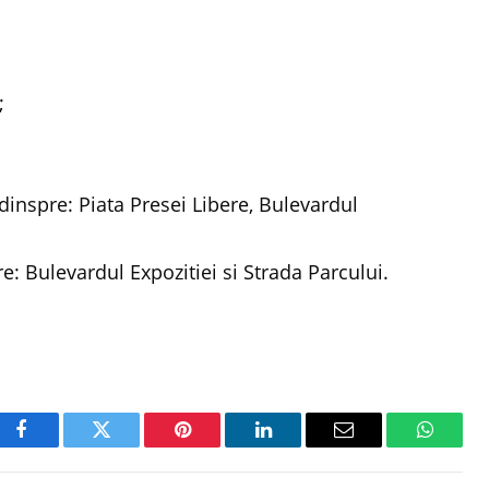
;
e dinspre: Piata Presei Libere, Bulevardul
re: Bulevardul Expozitiei si Strada Parcului.
Facebook
Twitter
Pinterest
LinkedIn
Email
WhatsA