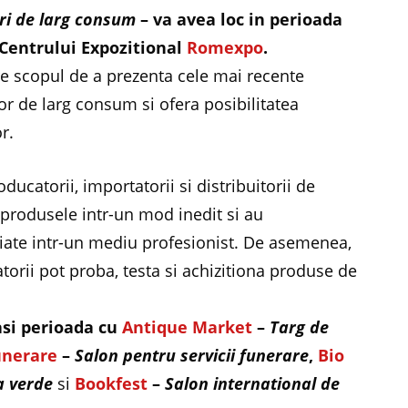
ri de larg consum
– va avea loc in perioada
l Centrului Expozitional
Romexpo
.
 scopul de a prezenta cele mai recente
or de larg consum si ofera posibilitatea
r.
ucatorii, importatorii si distribuitorii de
produsele intr-un mod inedit si au
riate intr-un mediu profesionist. De asemenea,
atorii pot proba, testa si achizitiona produse de
asi perioada cu
Antique Market
–
Targ de
unerare
–
Salon pentru servicii funerare
,
Bio
a verde
si
Bookfest
–
Salon international de