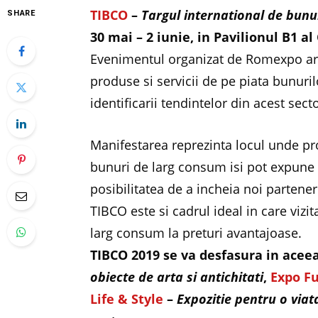
TIBCO
–
Targul international de bunu
SHARE
30 mai – 2 iunie, in Pavilionul B1 a
Evenimentul organizat de Romexpo are
produse si servicii de pe piata bunuril
identificarii tendintelor din acest secto
Manifestarea reprezinta locul unde prod
bunuri de larg consum isi pot expune 
posibilitatea de a incheia noi partene
TIBCO este si cadrul ideal in care vizit
larg consum la preturi avantajoase.
TIBCO 2019 se va desfasura in acee
obiecte de arta si antichitati
,
Expo F
Life & Style
–
Expozitie pentru o viat