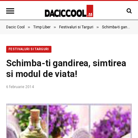
»
»
»
Dacic Cool
Timp Liber
Festivaluri si Targuri
Schimba-ti gandirea, simtirea si modul de viata!
FESTIVALURI SI TARGURI
Schimba-ti gandirea, simtirea
si modul de viata!
6 februarie 2014