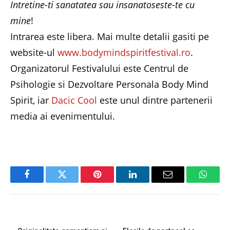
Intretine-ti sanatatea sau insanatoseste-te cu
mine
!
Intrarea este libera. Mai multe detalii gasiti pe
website-ul
www.bodymindspiritfestival.ro
.
Organizatorul Festivalului este Centrul de
Psihologie si Dezvoltare Personala Body Mind
Spirit, iar
Dacic Cool
este unul dintre partenerii
media ai evenimentului.
Facebook
Twitter
Pinterest
LinkedIn
Email
Whats
PREVIOUS ARTICLE
NEXT ARTICLE