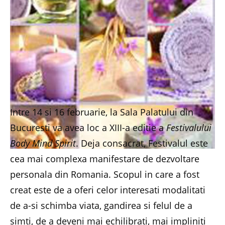
Intre 14 si 16 februarie, la Sala Palatului din
Bucuresti va avea loc a XIII-a editie a
Festivalului
Body Mind Spirit
. Deja consacrat, Festivalul este
cea mai complexa manifestare de dezvoltare
personala din Romania. Scopul in care a fost
creat este de a oferi celor interesati modalitati
de a-si schimba viata, gandirea si felul de a
simti, de a deveni mai echilibrati, mai impliniti