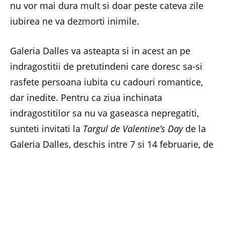
nu vor mai dura mult si doar peste cateva zile
iubirea ne va dezmorti inimile.
Galeria Dalles va asteapta si in acest an pe
indragostitii de pretutindeni care doresc sa-si
rasfete persoana iubita cu cadouri romantice,
dar inedite. Pentru ca ziua inchinata
indragostitilor sa nu va gaseasca nepregatiti,
sunteti invitati la
Targul de Valentine’s Day
de la
Galeria Dalles, deschis intre 7 si 14 februarie, de
la 10 dimineata la 8 seara.
Intrarea este libera!
Mai multe detalii gasiti pe pagina de
Facebook
Galeria Dalles
.