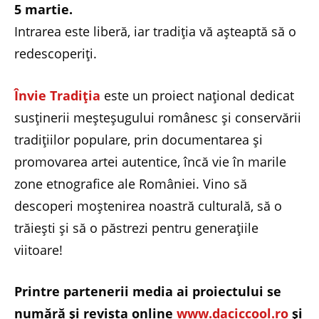
5 martie.
Intrarea este liberă, iar tradiția vă așteaptă să o
redescoperiți.
Învie Tradiția
este un proiect național dedicat
susținerii meșteșugului românesc și conservării
tradițiilor populare, prin documentarea și
promovarea artei autentice, încă vie în marile
zone etnografice ale României. Vino să
descoperi moștenirea noastră culturală, să o
trăiești și să o păstrezi pentru generațiile
viitoare!
Printre partenerii media ai proiectului se
numără şi revista online
www.daciccool.ro
şi