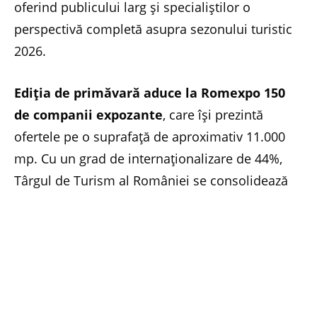
oferind publicului larg și specialiștilor o
perspectivă completă asupra sezonului turistic
2026.
Ediția de primăvară aduce la Romexpo 150
de companii expozante
, care își prezintă
ofertele pe o suprafață de aproximativ 11.000
mp. Cu un grad de internaționalizare de 44%,
Târgul de Turism al României se consolidează
ca o platformă strategică de promovare,
networking și dezvoltare de parteneriate,
conectând piața românească de turism la
tendințele și fluxurile internaționale.
În cadrul acestei ediții sunt promovate