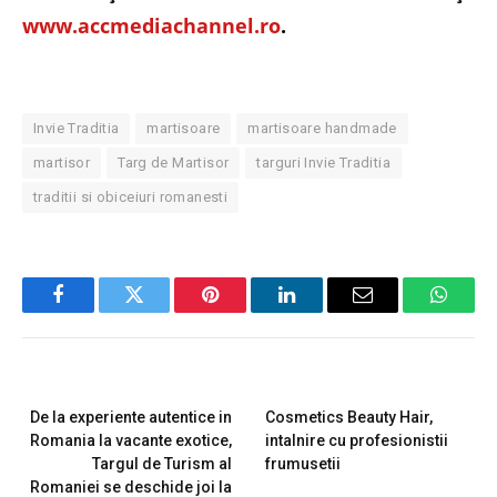
www.accmediachannel.ro
.
Invie Traditia
martisoare
martisoare handmade
martisor
Targ de Martisor
targuri Invie Traditia
traditii si obiceiuri romanesti
Facebook
Twitter
Pinterest
LinkedIn
Email
Whats
PREVIOUS ARTICLE
NEXT ARTICLE
De la experiente autentice in
Cosmetics Beauty Hair,
Romania la vacante exotice,
intalnire cu profesionistii
Targul de Turism al
frumusetii
Romaniei se deschide joi la