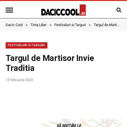
»
»
»
Dacic Cool
Timp Liber
Festivaluri si Targuri
Targul de Martisor Invie Traditia
FESTIVALURI SI TARGURI
Targul de Martisor Invie
Traditia
16 februarie 2026