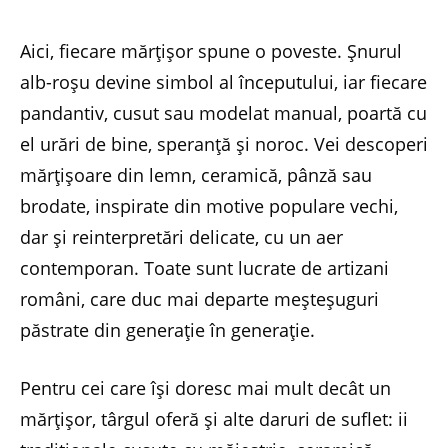
Aici, fiecare mărțișor spune o poveste. Șnurul
alb-roșu devine simbol al începutului, iar fiecare
pandantiv, cusut sau modelat manual, poartă cu
el urări de bine, speranță și noroc. Vei descoperi
mărțișoare din lemn, ceramică, pânză sau
brodate, inspirate din motive populare vechi,
dar și reinterpretări delicate, cu un aer
contemporan. Toate sunt lucrate de artizani
români, care duc mai departe meșteșuguri
păstrate din generație în generație.
Pentru cei care își doresc mai mult decât un
mărțișor, târgul oferă și alte daruri de suflet: ii