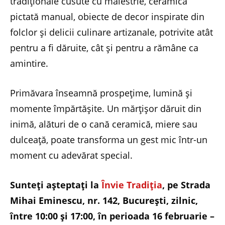
tradiționale cusute cu măiestrie, ceramică
pictată manual, obiecte de decor inspirate din
folclor și delicii culinare artizanale, potrivite atât
pentru a fi dăruite, cât și pentru a rămâne ca
amintire.
Primăvara înseamnă prospețime, lumină și
momente împărtășite. Un mărțișor dăruit din
inimă, alături de o cană ceramică, miere sau
dulceață, poate transforma un gest mic într-un
moment cu adevărat special.
Sunteți așteptați la
Învie Tradiția
, pe Strada
Mihai Eminescu, nr. 142, București, zilnic,
între 10:00 și 17:00, în perioada 16 februarie –