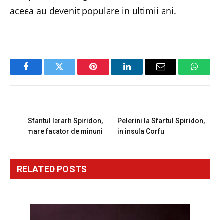
aceea au devenit populare in ultimii ani.
Facebook
Twitter
Pinterest
LinkedIn
Email
Whats
PREVIOUS ARTICLE
NEXT ARTICLE
Sfantul Ierarh Spiridon,
Pelerini la Sfantul Spiridon,
mare facator de minuni
in insula Corfu
RELATED
POSTS