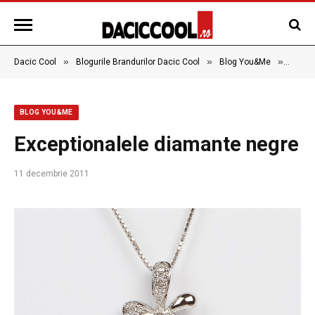
»
»
»
Dacic Cool
Blogurile Brandurilor Dacic Cool
Blog You&Me
Excep
BLOG YOU&ME
Exceptionalele diamante negre
11 decembrie 2011