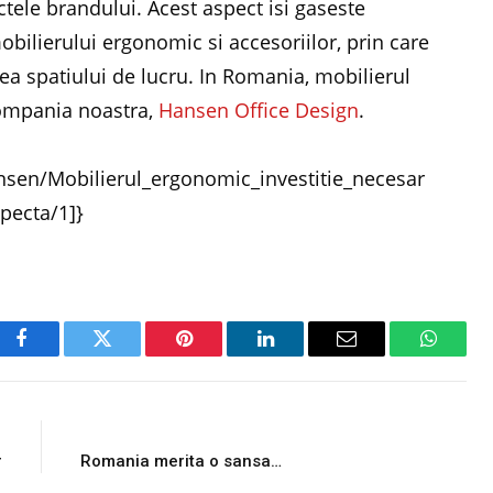
ctele brandului. Acest aspect isi gaseste
bilierului ergonomic si accesoriilor, prin care
rea spatiului de lucru. In Romania, mobilierul
compania noastra,
Hansen Office Design
.
nsen/Mobilierul_ergonomic_investitie_necesar
pecta/1]}
Facebook
Twitter
Pinterest
LinkedIn
Email
WhatsA
E
NEXT ARTICLE
r
Romania merita o sansa…