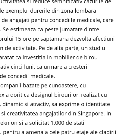
ctivitatea si reduce semnificativ cazurile de
de exemplu, durerile din zona lombara
 de angajati pentru concediile medicale, care
n. Se estimeaza ca peste jumatate dintre
atorului 15 ore pe saptamana dezvolta afectiuni
 de activitate. Pe de alta parte, un studiu
 aratat ca investitia in mobilier de birou
iv cinci luni, ca urmare a cresterii
i de concedii medicale.
companii bazate pe cunoastere, cu
x a dorit ca designul birourilor, realizat cu
 dinamic si atractiv, sa exprime o identitate
 si creativitatea angajatilor din Singapore. In
nion si a solicitat 1.000 de statii
. pentru a amenaja cele patru etaje ale cladirii