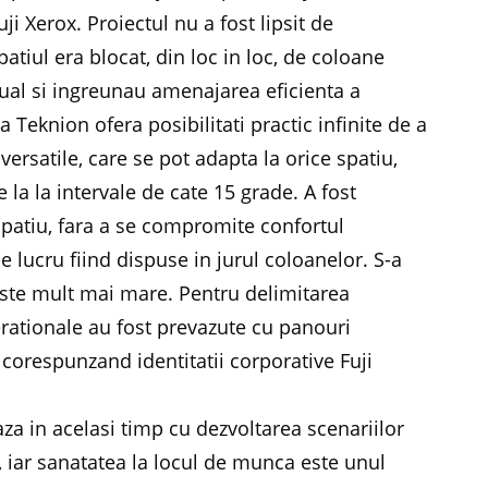
i Xerox. Proiectul nu a fost lipsit de
spatiul era blocat, din loc in loc, de coloane
ual si ingreunau amenajarea eficienta a
la Teknion ofera posibilitati practic infinite de a
 versatile, care se pot adapta la orice spatiu,
 la intervale de cate 15 grade. A fost
 spatiu, fara a se compromite confortul
 de lucru fiind dispuse in jurul coloanelor. S-a
l este mult mai mare. Pentru delimitarea
operationale au fost prevazute cu panouri
, corespunzand identitatii corporative Fuji
za in acelasi timp cu dezvoltarea scenariilor
u, iar sanatatea la locul de munca este unul