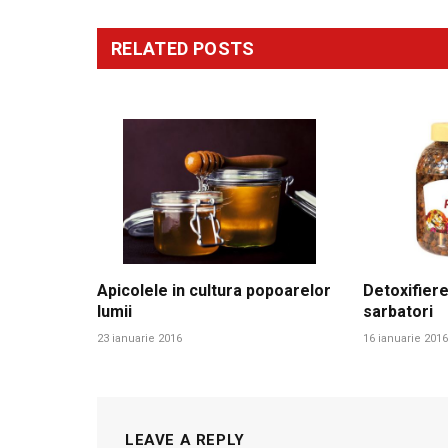
RELATED
POSTS
Apicolele in cultura popoarelor
Detoxifiere
lumii
sarbatori
23 ianuarie 2016
16 ianuarie 2016
LEAVE A REPLY