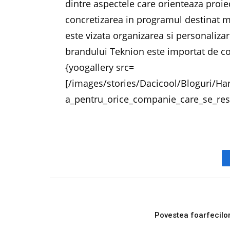
dintre aspectele care orienteaza proie
concretizarea in programul destinat mo
este vizata organizarea si personaliza
brandului Teknion este importat de 
{yoogallery src=
[/images/stories/Dacicool/Bloguri/Ha
a_pentru_orice_companie_care_se_res
PREVIOUS ARTICL
Povestea foarfecilo