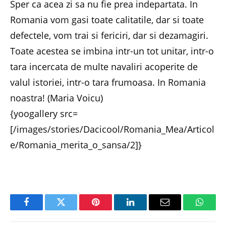
Sper ca acea zi sa nu fie prea indepartata. In
Romania vom gasi toate calitatile, dar si toate
defectele, vom trai si fericiri, dar si dezamagiri.
Toate acestea se imbina intr-un tot unitar, intr-o
tara incercata de multe navaliri acoperite de
valul istoriei, intr-o tara frumoasa. In Romania
noastra! (Maria Voicu)
{yoogallery src=
[/images/stories/Dacicool/Romania_Mea/Articol
e/Romania_merita_o_sansa/2]}
Facebook
Twitter
Pinterest
LinkedIn
Email
Whats