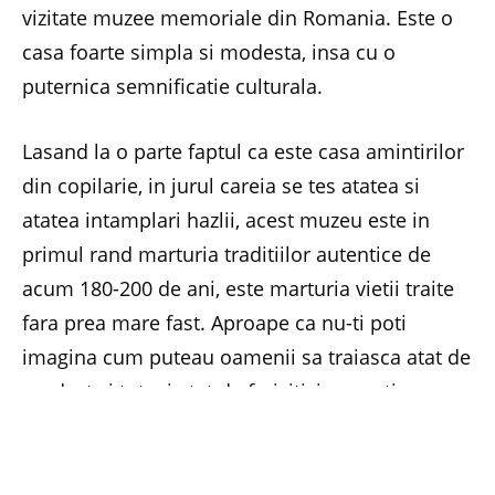
vizitate muzee memoriale din Romania. Este o
casa foarte simpla si modesta, insa cu o
puternica semnificatie culturala.
Lasand la o parte faptul ca este casa amintirilor
din copilarie, in jurul careia se tes atatea si
atatea intamplari hazlii, acest muzeu este in
primul rand marturia traditiilor autentice de
acum 180-200 de ani, este marturia vietii traite
fara prea mare fast. Aproape ca nu-ti poti
imagina cum puteau oamenii sa traiasca atat de
modest si totusi atat de fericiti, impacati cu
soarta si in stransa legatura cu viata spirituala.
Fara aparatura de ultima generatie, fara masini
si fara utilitati, dar cu bucuria pentru implinirea