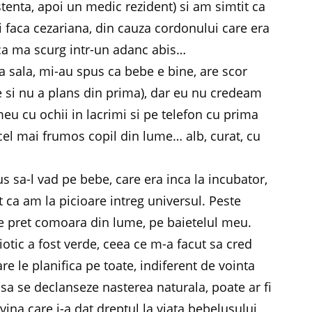
tenta, apoi un medic rezident) si am simtit ca
mi faca cezariana, din cauza cordonului care era
t ca ma scurg intr-un adanc abis…
 sala, mi-au spus ca bebe e bine, are scor
le si nu a plans din prima), dar eu nu credeam
meu cu ochii in lacrimi si pe telefon cu prima
cel mai frumos copil din lume… alb, curat, cu
s sa-l vad pe bebe, care era inca la incubator,
it ca am la picioare intreg universul. Peste
e pret comoara din lume, pe baietelul meu.
iotic a fost verde, ceea ce m-a facut sa cred
e le planifica pe toate, indiferent de vointa
 sa se declanseze nasterea naturala, poate ar fi
divina care i-a dat dreptul la viata bebelusului