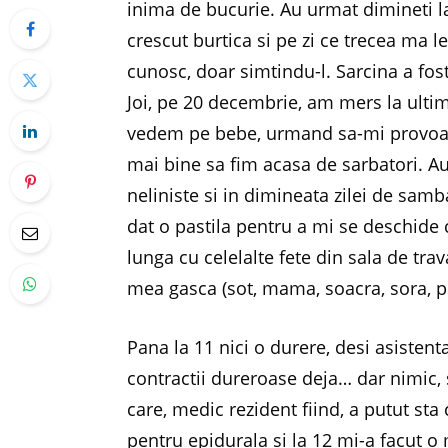
inima de bucurie. Au urmat dimineti l
crescut burtica si pe zi ce trecea ma l
cunosc, doar simtindu-l. Sarcina a fo
Joi, pe 20 decembrie, am mers la ultim
vedem pe bebe, urmand sa-mi provoace
mai bine sa fim acasa de sarbatori. A
neliniste si in dimineata zilei de sam
dat o pastila pentru a mi se deschide 
lunga cu celelalte fete din sala de tr
mea gasca (sot, mama, soacra, sora, pr
Pana la 11 nici o durere, desi asiste
contractii dureroase deja… dar nimic, 
care, medic rezident fiind, a putut st
pentru epidurala si la 12 mi-a facut 