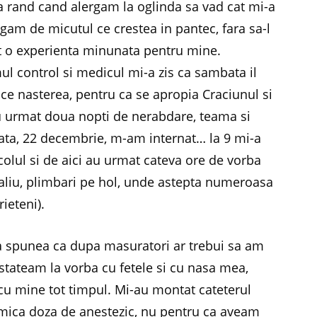
a rand cand alergam la oglinda sa vad cat mi-a
egam de micutul ce crestea in pantec, fara sa-l
st o experienta minunata pentru mine.
ul control si medicul mi-a zis ca sambata il
 nasterea, pentru ca se apropia Craciunul si
u urmat doua nopti de nerabdare, teama si
bata, 22 decembrie, m-am internat… la 9 mi-a
colul si de aici au urmat cateva ore de vorba
avaliu, plimbari pe hol, unde astepta numeroasa
ieteni).
nta spunea ca dupa masuratori ar trebui sa am
stateam la vorba cu fetele si cu nasa mea,
a cu mine tot timpul. Mi-au montat cateterul
o mica doza de anestezic, nu pentru ca aveam