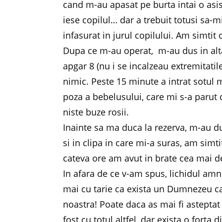
cand m-au apasat pe burta intai o asis
iese copilul… dar a trebuit totusi sa-
infasurat in jurul copilului. Am simti
Dupa ce m-au operat, m-au dus in alta
apgar 8 (nu i se incalzeau extremitati
nimic. Peste 15 minute a intrat sotul 
poza a bebelusului, care mi s-a parut 
niste buze rosii.
Inainte sa ma duca la rezerva, m-au du
si in clipa in care mi-a suras, am simt
cateva ore am avut in brate cea mai d
In afara de ce v-am spus, lichidul amn
mai cu tarie ca exista un Dumnezeu car
noastra! Poate daca as mai fi asteptat
fost cu totul altfel, dar exista o forta 