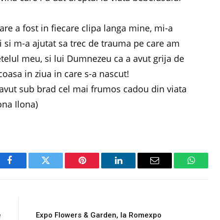
re a fost in fiecare clipa langa mine, mi-a
ui si m-a ajutat sa trec de trauma pe care am
etelul meu, si lui Dumnezeu ca a avut grija de
coasa in ziua in care s-a nascut!
avut sub brad cel mai frumos cadou din viata
ona Ilona)
Facebook
Twitter
Pinterest
LinkedIn
Email
WhatsA
E
NEXT ARTICLE
e
Expo Flowers & Garden, la Romexpo