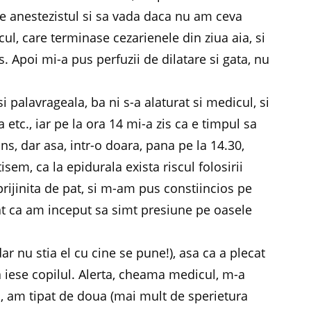
ce anestezistul si sa vada daca nu am ceva
cul, care terminase cezarienele din ziua aia, si
Apoi mi-a pus perfuzii de dilatare si gata, nu
i palavrageala, ba ni s-a alaturat si medicul, si
 etc., iar pe la ora 14 mi-a zis ca e timpul sa
s, dar asa, intr-o doara, pana pe la 14.30,
sem, ca la epidurala exista riscul folosirii
prijinita de pat, si m-am pus constiincios pe
at ca am inceput sa simt presiune pe oasele
r nu stia el cu cine se pune!), asa ca a plecat
ca iese copilul. Alerta, cheama medicul, m-a
ri, am tipat de doua (mai mult de sperietura