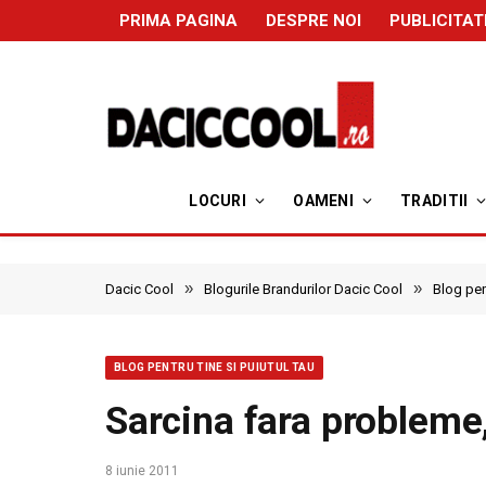
PRIMA PAGINA
DESPRE NOI
PUBLICITAT
LOCURI
OAMENI
TRADITII
»
»
Dacic Cool
Blogurile Brandurilor Dacic Cool
Blog pent
BLOG PENTRU TINE SI PUIUTUL TAU
Sarcina fara probleme
8 iunie 2011