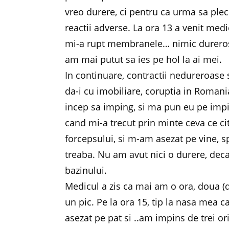
vreo durere, ci pentru ca urma sa ple
reactii adverse. La ora 13 a venit medi
mi-a rupt membranele… nimic dureros. 
am mai putut sa ies pe hol la ai mei.
In continuare, contractii nedureroase s
da-i cu imobiliare, coruptia in Romania
incep sa imping, si ma pun eu pe impin
cand mi-a trecut prin minte ceva ce citi
forcepsului, si m-am asezat pe vine, s
treaba. Nu am avut nici o durere, dec
bazinului.
Medicul a zis ca mai am o ora, doua (da
un pic. Pe la ora 15, tip la nasa mea 
asezat pe pat si ..am impins de trei o