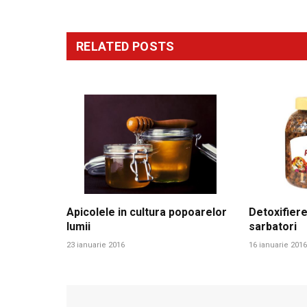
RELATED
POSTS
Apicolele in cultura popoarelor
Detoxifiere
lumii
sarbatori
23 ianuarie 2016
16 ianuarie 2016