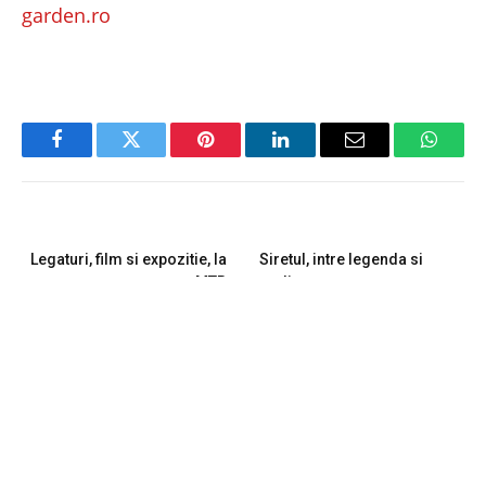
garden.ro
Facebook
Twitter
Pinterest
LinkedIn
Email
Whats
PREVIOUS ARTICLE
NEXT ARTICLE
Legaturi, film si expozitie, la
Siretul, intre legenda si
MTR
realitate
RELATED
POSTS