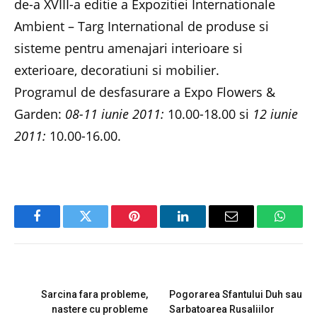
de-a XVIII-a editie a Expozitiei Internationale
Ambient – Targ International de produse si
sisteme pentru amenajari interioare si
exterioare, decoratiuni si mobilier.
Programul de desfasurare a Expo Flowers &
Garden:
08-11 iunie 2011:
10.00-18.00 si
12 iunie
2011:
10.00-16.00.
Facebook
Twitter
Pinterest
LinkedIn
Email
Whats
PREVIOUS ARTICLE
NEXT ARTICLE
Sarcina fara probleme,
Pogorarea Sfantului Duh sau
nastere cu probleme
Sarbatoarea Rusaliilor