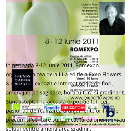
In perioada 8-12 iunie 2011, Romexpo
organizeaza cea de-a III-a editie a Expo Flowers
& Garden – expozitie internationala de flori,
amenajari peisagistice, horticultura si gradinarit.
Sunt asteptati la aceasta expozitie toti cei
pasionati de realizarea aranjamentelor florale,
precum si cei care sunt in cautarea unei idei sau
solutii pentru amenajarea gradinii.