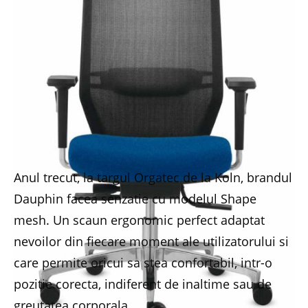
Anul trecut, la targul Orgatec de la Koln, brandul
Dauphin facea senzatie cu modelul Shape
mesh. Un scaun ergonomic perfect adaptat
nevoilor din fiecare moment ale utilizatorului si
care permite oricui sa stea confortabil, intr-o
pozitie corecta, indiferent de inaltime sau de
greutatea corporala.