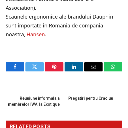
Association).
Scaunele ergonomice ale brandului Dauphin
sunt importate in Romania de compania
noastra,
Hansen
.
Facebook
Twitter
Pinterest
LinkedIn
Email
Whats
PREVIOUS ARTICLE
NEXT ARTICLE
Reuniune informala a
Pregatiri pentru Craciun
membrelor IWA, la Exotique
RELATED
POSTS