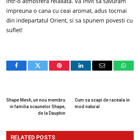
intr-o atmosfera relaxata. Va invit sa savuram
impreuna o cana cu ceai aromat, adus tocmai
din indepartatul Orient, si sa spunem povesti cu
suflet!
Facebook
Twitter
Pinterest
LinkedIn
Email
Whats
PREVIOUS ARTICLE
NEXT ARTICLE
Shape Mesh, un nou membru
Cum sa scapi de raceala in
in familia scaunelor Shape,
mod natural
de la Dauphin
RELATED
POSTS