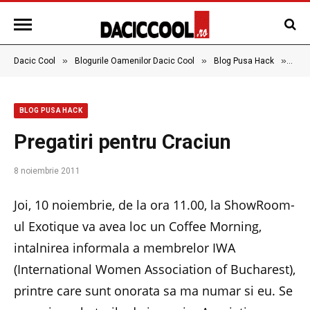
»
»
»
Dacic Cool
Blogurile Oamenilor Dacic Cool
Blog Pusa Hack
Preg
BLOG PUSA HACK
Pregatiri pentru Craciun
8 noiembrie 2011
Joi, 10 noiembrie, de la ora 11.00, la ShowRoom-
ul Exotique va avea loc un Coffee Morning,
intalnirea informala a membrelor IWA
(International Women Association of Bucharest),
printre care sunt onorata sa ma numar si eu. Se