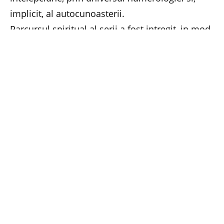
implicit, al autocunoasterii.
Parcursul spiritual al serii a fost intregit, in mod
armonios, de cel gustativ si olfactiv, ciocolata si
cozonaceii de la Alese pe gustul tau facand casa
buna cu vinurile Corcova.
Traditionala tombola, care a incheiat
evenimentul, a prilejuit si o surpriza: premiul
principal, oferit de Anatol Basarab, a fost
castigat de Cristina Groza, cea care a deschis
seria intalnirilor noastre exotice, in luna
septembrie. Arhitectul specialist Feng Shui se va
afla, asadar, fata in fata cu specialistul in
numerologie, pentru o analiza numerologica
integrala.