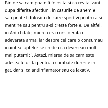
Bio de salcam poate fi folosita si ca revitalizant
dupa diferite afectiuni, in cazurile de anemie
sau poate fi folosita de catre sportivi pentru a-si
mentine sau pentru a-si creste fortele. De altfel,
in Antichitate, mierea era considerata o
adevarata arma, iar despre cei care o consumau
inaintea luptelor se credea ca deveneau mult
mai puternici. Astazi, mierea de salcam este
adesea folosita pentru a combate durerile in
gat, dar si ca antiinflamator sau ca laxativ.
Mierea Bio de salcam
are o culoare clara,
limpede, e de consistenta lichida, avand o
savoare fina si un parfum delicat. De altfel,
aceasta consistenta lichida si-o pastreaza timp