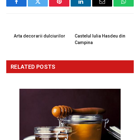
Facebook
Twitter
Pinterest
LinkedIn
Email
Whats
PREVIOUS ARTICLE
NEXT ARTICLE
Arta decorarii dulciurilor
Castelul Iulia Hasdeu din
Campina
RELATED
POSTS