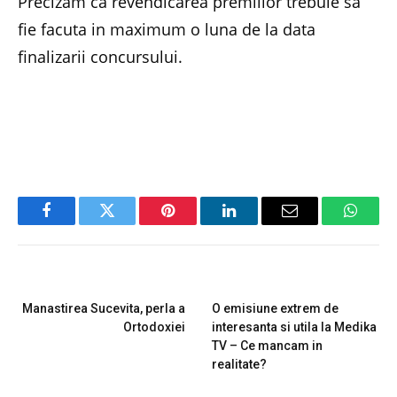
Precizam ca revendicarea premiilor trebuie sa
fie facuta in maximum o luna de la data
finalizarii concursului.
Facebook
Twitter
Pinterest
LinkedIn
Email
Whats
PREVIOUS ARTICLE
NEXT ARTICLE
Manastirea Sucevita, perla a
O emisiune extrem de
Ortodoxiei
interesanta si utila la Medika
TV – Ce mancam in
realitate?