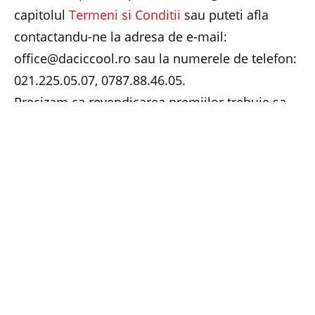
capitolul
Termeni si Conditii
sau puteti afla
contactandu-ne la adresa de e-mail:
office@daciccool.ro sau la numerele de telefon:
021.225.05.07, 0787.88.46.05.
Precizam ca revendicarea premiilor trebuie sa
fie facuta in maximum o luna de la data
finalizarii concursului.
Facebook
Twitter
Pinterest
LinkedIn
Email
Whats
PREVIOUS ARTICLE
NEXT ARTICLE
Cetatea Medievala Targu
Fenomenul Cucuteni,